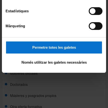
Portales e intranets
Portal de estudiantes
Estadístiques
Intranet (PDI y PTGAS)
Màrqueting
Campus Virtual
Alumni UB
Permetre totes les galetes
Docencia
Grados
Només utilitzar les galetes necessàries
Másteres oficiales
Doctorados
Másteres y posgrados propios
Otra oferta formativa