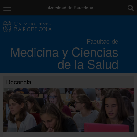
Navegación
toolb
Universidad de Barcelona
La Facultad
Facultad de
Medicina y Ciencias
Los campus
de la Salud
Docencia
Docencia
Investigación
Movilidad
Directorio