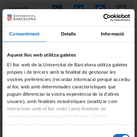
Compartir:
Català
Información del máster
Consentiment
Detalls
Informació
English
Información destacada
Aquest lloc web utilitza galetes
Acciones de apoyo y orientación
El lloc web de la Universitat de Barcelona utilitza galetes
pròpies i de tercers amb la finalitat de gestionar les
Becas y ayudas
vostres preferències (recordar informació perquè accediu
al lloc web amb determinades característiques que
Calendario académico
puguin diferenciar la vostra experiència de la d’altres
usuaris), amb finalitats estadístiques (analitzar com
Evaluación
interactueu amb el lloc web) i amb finalitats de
Horarios de clase
màrqueting (gestionar la publicitat que s’ofereix
adequant-la en funció dels vostres hàbits de navegació).
Movilidad
Per obtenir més informació sobre les galetes podeu
Selecció