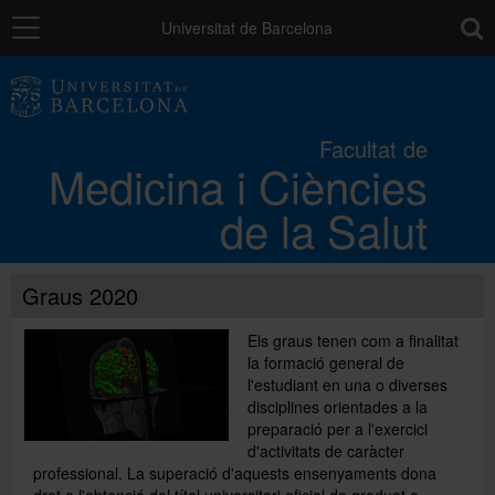
Navegació
toolb
Universitat de Barcelona
La Facultat
Facultat de
Medicina i Ciències
Els campus
de la Salut
Docència
Graus 2020
Recerca
Els graus tenen com a finalitat
la formació general de
l'estudiant en una o diverses
Mobilitat
disciplines orientades a la
preparació per a l'exercici
d'activitats de caràcter
professional. La superació d'aquests ensenyaments dona
Convocatòries i ajuts
dret a l'obtenció del títol universitari oficial de graduat o