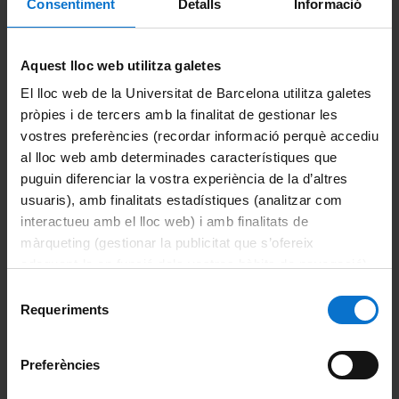
Consentiment
Detalls
Informació
Podologia
Estudiants de la UB
Futurs estudiants
Aquest lloc web utilitza galetes
Comparteix-ho:
El lloc web de la Universitat de Barcelona utilitza galetes
pròpies i de tercers amb la finalitat de gestionar les
vostres preferències (recordar informació perquè accediu
Secretaria dels Campus
al lloc web amb determinades característiques que
Secretaria Bellvitge
puguin diferenciar la vostra experiència de la d’altres
usuaris), amb finalitats estadístiques (analitzar com
Secretaria Clínic
interactueu amb el lloc web) i amb finalitats de
màrqueting (gestionar la publicitat que s’ofereix
Portals i intranets
adequant-la en funció dels vostres hàbits de navegació).
Per obtenir més informació sobre les galetes podeu
Portal d'estudiants
Selecció
consultar la
Política de galetes del lloc web de la
Requeriments
de
Intranet UB (PDI i PTGAS)
Universitat de Barcelona
.
consentiment
Campus Virtual
Preferències