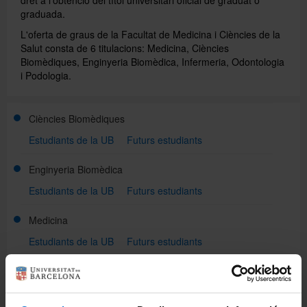
graduada.
L'oferta de graus de la Facultat de Medicina i Ciències de la
Directori
Salut consta de 6 titulacions: Medicina, Ciències
Biomèdiques, Enginyeria Biomèdica, Infermeria, Odontologia
i Podologia.
Español
Ciències Biomèdiques
English
Estudiants de la UB
Futurs estudiants
Enginyeria Biomèdica
Estudiants de la UB
Futurs estudiants
Medicina
Estudiants de la UB
Futurs estudiants
Odontologia
Estudiants de la UB
Futurs estudiants