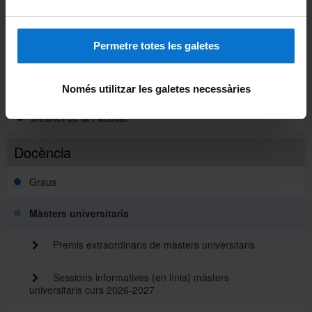
Intranet UB (PDI i PTGAS)
Permetre totes les galetes
Campus Virtual
Alumni UB
Només utilitzar les galetes necessàries
Intranet de la Facultat
Docència
Graus
Màsters universitaris
Premis extraordinaris de màsters universitaris
Sessions informatives (en línia) màsters
universitaris curs 2026-2027