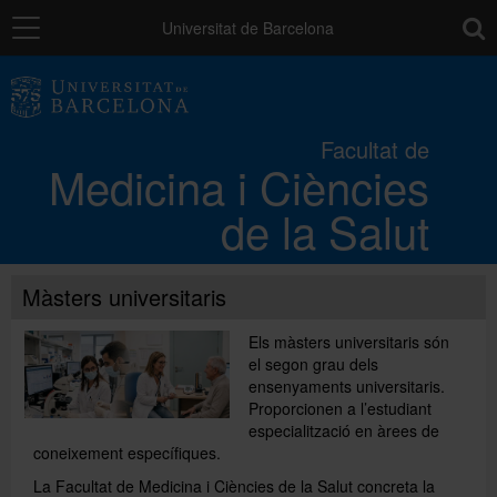
Navegació
toolb
Universitat de Barcelona
La Facultat
Facultat de
Medicina i Ciències
Els campus
de la Salut
Docència
Màsters universitaris
Recerca
Els màsters universitaris són
el segon grau dels
ensenyaments universitaris.
Mobilitat
Proporcionen a l’estudiant
especialització en àrees de
coneixement específiques.
Convocatòries i ajuts
La Facultat de Medicina i Ciències de la Salut concreta la