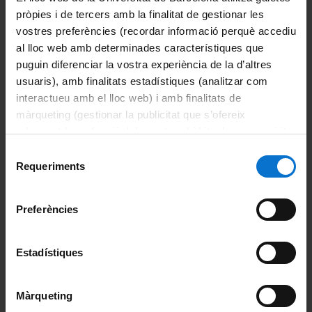
pròpies i de tercers amb la finalitat de gestionar les
Recerca Clínica
(en procés de substitució)
vostres preferències (recordar informació perquè accediu
al lloc web amb determinades característiques que
Estudiants de la UB
Futurs estudiants
puguin diferenciar la vostra experiència de la d’altres
Recerca Clínica Aplicada
usuaris), amb finalitats estadístiques (analitzar com
interactueu amb el lloc web) i amb finalitats de
Estudiants de la UB
Futurs estudiants
màrqueting (gestionar la publicitat que s’ofereix
Màsters vinculats a la Facultat
adequant-la en funció dels vostres hàbits de navegació).
Per obtenir més informació sobre les galetes podeu
Selecció
Innovació i Emprenedoria en Enginyeria Biomèdica
consultar la
Política de galetes del lloc web de la
Requeriments
de
Universitat de Barcelona
.
consentiment
Comparteix-ho:
Preferències
Català
|
Español
|
English
Estadístiques
Portals i intranets
Màrqueting
Portal d'estudiants