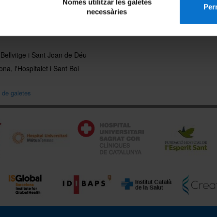
Només utilitzar les galetes
Perm
necessàries
at de Medicina i Ciències de la
Contacte
, Bellvitge i Sant Joan de Déu
na, l'Hospitalet i Sant Boi
a de galetes