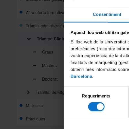
Altra oferta formativa
Consentiment
Tràmits administratius
Aquest lloc web utilitza gal
Tràmits: Clínic
El lloc web de la Universitat 
preferències (recordar infor
Graus
vostra experiència de la d’al
finalitats de màrqueting (gest
Màsters
obtenir més informació sobre
Barcelona
.
Doctorat
Selecció
Tràmits: Bellvitge
Requeriments
de
consentiment
Matrícula
Pràctiques