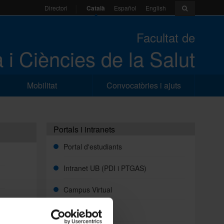
Català
Español
English
Directori
Facultat de
 i Ciències de la Salut
Mobilitat
Convocatòries i ajuts
Portals i intranets
Portal d'estudiants
Intranet UB (PDI i PTGAS)
Campus Virtual
Alumni UB