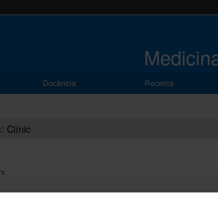
Medicina
Docència
Recerca
: Clínic
rs
at