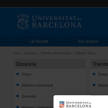
La Facultat
Els campus
Inici
Docència
Tràmits administratius
Tràmits: Clínic
Docència
Tràmits
Graus
Graus
Màsters universitaris
Màste
Doctorats
Doctor
Màsters i postgraus propis