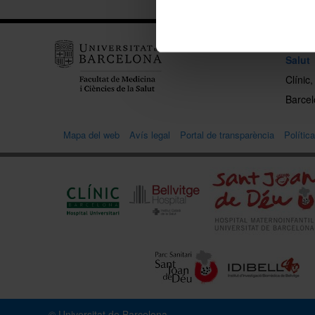
Facult
Salut
Clínic
Barcelo
Mapa del web
Avís legal
Portal de transparència
Polític
© Universitat de Barcelona