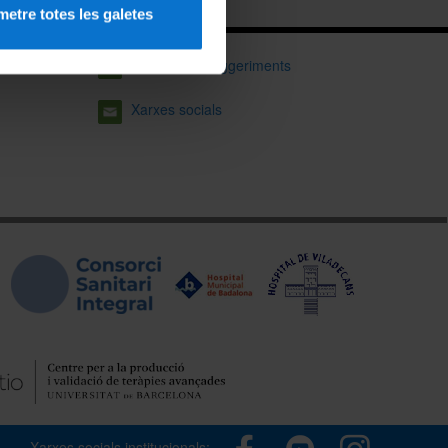
etre totes les galetes
Consultes i suggeriments
Xarxes socials
Xarxes socials institucionals: