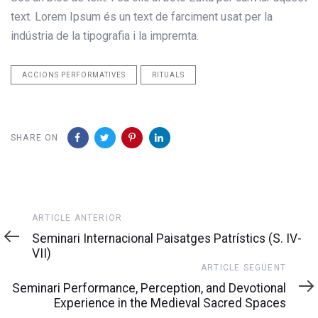
text. Lorem Ipsum és un text de farciment usat per la
indústria de la tipografia i la impremta.
ACCIONS PERFORMATIVES
RITUALS
SHARE ON
Article
ARTICLE ANTERIOR
anterior
Seminari Internacional Paisatges Patrístics (S. IV-
VII)
Article
ARTICLE SEGÜENT
següent
Seminari Performance, Perception, and Devotional
Experience in the Medieval Sacred Spaces