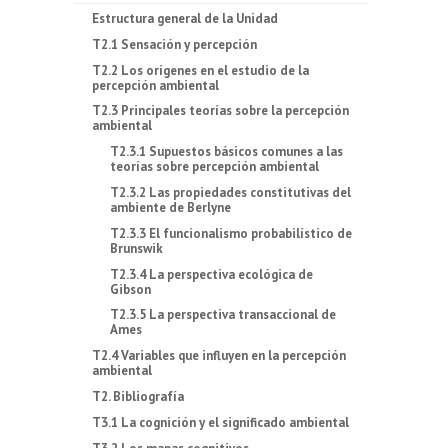
Estructura general de la Unidad
T2.1 Sensación y percepción
T2.2 Los orígenes en el estudio de la
percepción ambiental
T2.3 Principales teorías sobre la percepción
ambiental
T2.3.1 Supuestos básicos comunes a las
teorías sobre percepción ambiental
T2.3.2 Las propiedades constitutivas del
ambiente de Berlyne
T2.3.3 El funcionalismo probabilístico de
Brunswik
T2.3.4 La perspectiva ecológica de
Gibson
T2.3.5 La perspectiva transaccional de
Ames
T2.4 Variables que influyen en la percepción
ambiental
T2. Bibliografía
T3.1 La cognición y el significado ambiental