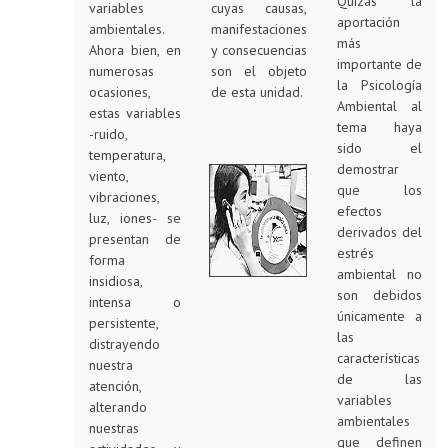
Quizás la
variables
cuyas causas,
aportación
ambientales.
manifestaciones
más
Ahora bien, en
y consecuencias
importante de
numerosas
son el objeto
la Psicología
ocasiones,
de esta unidad.
Ambiental al
estas variables
tema haya
-ruido,
sido el
temperatura,
demostrar
viento,
que los
vibraciones,
efectos
luz, iones- se
derivados del
presentan de
estrés
forma
ambiental no
insidiosa,
son debidos
intensa o
únicamente a
persistente,
las
distrayendo
características
nuestra
de las
atención,
variables
alterando
ambientales
nuestras
que definen