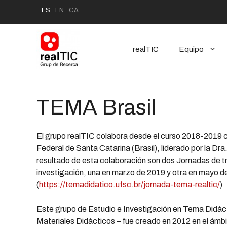
Saltar
ES
EN
CA
al
contenido
realTIC
Equipo
TEMA Brasil
El grupo realTIC colabora desde el curso 2018-2019 
Federal de Santa Catarina (Brasil), liderado por la Dr
resultado de esta colaboración son dos Jornadas de t
investigación, una en marzo de 2019 y otra en mayo d
(
https://temadidatico.ufsc.br/jornada-tema-realtic/
)
Este grupo de Estudio e Investigación en Tema Didác
Materiales Didácticos – fue creado en 2012 en el ámbi