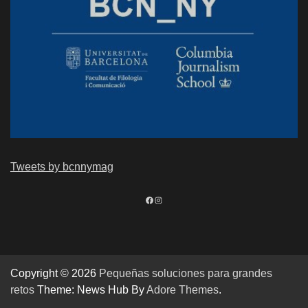
Tweets by bcnnymag
https://www.facebook.com/bcnnymag
Instagram
Copyright © 2026
Pequeñas soluciones para grandes
retos
Theme: News Hub By
Adore Themes
.