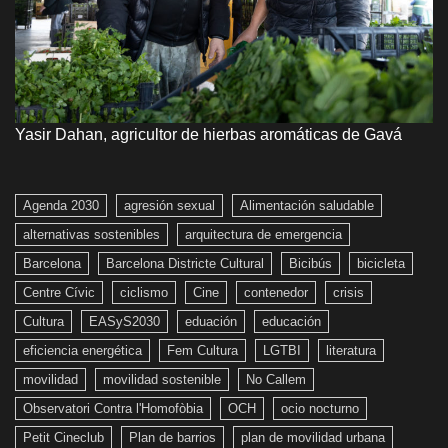
Yasir Dahan, agricultor de hierbas aromáticas de Gavá​​​
Agenda 2030
agresión sexual
Alimentación saludable
alternativas sostenibles
arquitectura de emergencia
Barcelona
Barcelona Districte Cultural
Bicibús
bicicleta
Centre Cívic
ciclismo
Cine
contenedor
crisis
Cultura
EASyS2030
eduación
educación
eficiencia energética
Fem Cultura
LGTBI
literatura
movilidad
movilidad sostenible
No Callem
Observatori Contra l'Homofòbia
OCH
ocio nocturno
Petit Cineclub
Plan de barrios
plan de movilidad urbana