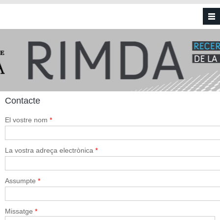
Vés al contingut
Contacte
El vostre nom
*
La vostra adreça electrònica
*
Assumpte
*
Missatge
*