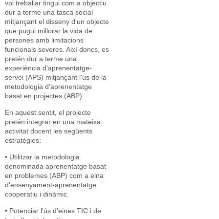
vol treballar tingui com a objectiu
dur a terme una tasca social
mitjançant el disseny d'un objecte
que pugui millorar la vida de
persones amb limitacions
funcionals severes. Així doncs, es
pretén dur a terme una
experiència d'aprenentatge-
servei (APS) mitjançant l'ús de la
metodologia d'aprenentatge
basat en projectes (ABP).
En aquest sentit, el projecte
pretén integrar en una mateixa
activitat docent les següents
estratègies:
• Utilitzar la metodologia
denominada aprenentatge basat
en problemes (ABP) com a eina
d'ensenyament-aprenentatge
cooperatiu i dinàmic.
• Potenciar l'ús d'eines TIC i de