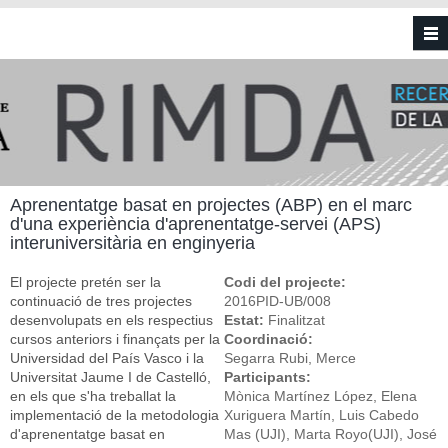
Vés al contingut
Aprenentatge basat en projectes (ABP) en el marc
d'una experiència d'aprenentatge-servei (APS)
interuniversitària en enginyeria
El projecte pretén ser la
Codi del projecte:
continuació de tres projectes
2016PID-UB/008
desenvolupats en els respectius
Estat:
Finalitzat
cursos anteriors i finançats per la
Coordinació:
Universidad del País Vasco i la
Segarra Rubi, Merce
Universitat Jaume I de Castelló,
Participants:
en els que s'ha treballat la
Mònica Martínez López, Elena
implementació de la metodologia
Xuriguera Martín, Luis Cabedo
d'aprenentatge basat en
Mas (UJI), Marta Royo(UJI), José