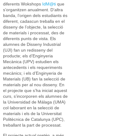
diferents Wokshops
IdM@ti
que
s’organitzen anualment. D’altra
banda, l’origen dels estudiants és
diferent, cadascun treballa en el
disseny de l’objecte, la selecció
de materials i processat, des de
diferents punts de vista. Els
alumnes de Disseny Industrial
(UJI) fan un redisseny del
producte; els d’Enginyeria
Mecànica (UPV) estudien els
antecedents i els requeriments
mecànics; i els d’Enginyeria de
Materials (UB) fan la selecció de
materials per al nou disseny. En
el projecte que s’ha iniciat aquest
curs, s’incorporen els alumnes de
la Universidad de Málaga (UMA)
col·laborant en la selecció de
materials i els de la Universitat
Politècnica de Catalunya (UPC),
treballant la part de processat.
El projecte actual pretén, a més,