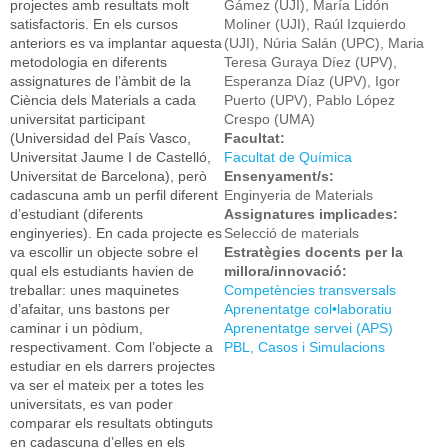
projectes amb resultats molt
Gámez (UJI), María Lidón
satisfactoris. En els cursos
Moliner (UJI), Raúl Izquierdo
anteriors es va implantar aquesta
(UJI), Núria Salán (UPC), Maria
metodologia en diferents
Teresa Guraya Díez (UPV),
assignatures de l’àmbit de la
Esperanza Díaz (UPV), Igor
Ciència dels Materials a cada
Puerto (UPV), Pablo López
universitat participant
Crespo (UMA)
(Universidad del País Vasco,
Facultat:
Universitat Jaume I de Castelló,
Facultat de Química
Universitat de Barcelona), però
Ensenyament/s:
cadascuna amb un perfil diferent
Enginyeria de Materials
d’estudiant (diferents
Assignatures implicades:
enginyeries). En cada projecte es
Selecció de materials
va escollir un objecte sobre el
Estratègies docents per la
qual els estudiants havien de
millora/innovació:
treballar: unes maquinetes
Competències transversals
d’afaitar, uns bastons per
Aprenentatge col•laboratiu
caminar i un pòdium,
Aprenentatge servei (APS)
respectivament. Com l’objecte a
PBL, Casos i Simulacions
estudiar en els darrers projectes
va ser el mateix per a totes les
universitats, es van poder
comparar els resultats obtinguts
en cadascuna d’elles en els