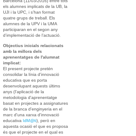
Barcelona (11/03/2016) entre tots
els alumnes implicats de la UB, la
UJI i la UPC, i s’han format
quatre grups de treball. Els
alumnes de la UPV i la UMA
participaran en el segon any
d’implementació de l’actuació.
Objectius inicials relacionats
amb la millora dels
aprenentatges de l'alumnat
implicat:
El present projecte pretén
consolidar la línia d'innovació
educativa que es porta
desenvolupant aquests últims
anys (l'aplicació de la
metodologia d'aprenentatge
basat en projectes a assignatures
de la branca d'enginyeria en el
marc d'una xarxa d'innovació
educativa
IdM@ti
), però en
aquesta ocasió el que es proposa
és que el projecte en el qual es