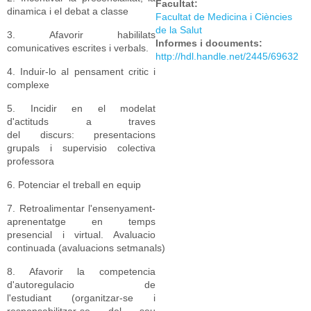
Facultat:
dinamica i el debat a classe
Facultat de Medicina i Ciències
de la Salut
​3. Afavorir habililats
Informes i documents:
comunicatives escrites i verbals.
http://hdl.handle.net/2445/69632
4. Induir-lo al pensament critic i
complexe
5. Incidir en el modelat
d'actituds a traves
del discurs: presentacions
grupals i supervisio colectiva
professora
6. Potenciar el treball en equip
7. Retroalimentar l'ensenyament-
aprenentatge en temps
presencial i virtual. Avaluacio
continuada (avaluacions setmanals)
8. Afavorir la competencia
d'autoregulacio de
l'estudiant (organitzar-se i