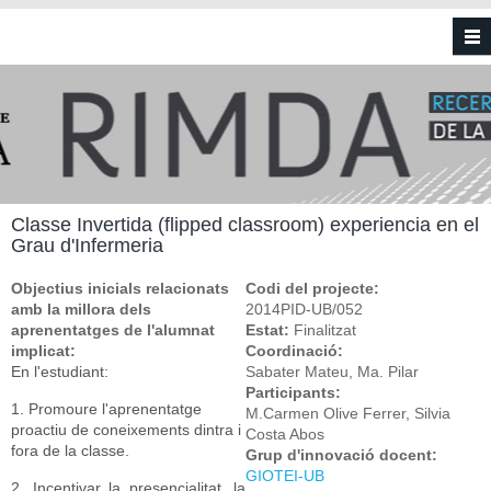
Vés al contingut
Classe Invertida (flipped classroom) experiencia en el
Grau d'Infermeria
Objectius inicials relacionats
Codi del projecte:
amb la millora dels
2014PID-UB/052
aprenentatges de l'alumnat
Estat:
Finalitzat
implicat:
Coordinació:
En l'estudiant:
Sabater Mateu, Ma. Pilar
Participants:
1. Promoure l'aprenentatge
M.Carmen Olive Ferrer, Silvia
proactiu de coneixements dintra i
Costa Abos
fora de la classe.
Grup d'innovació docent:
GIOTEI-UB
2. Incentivar la presencialitat, la