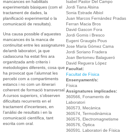
mancances en habilitats
Isabel Pastor Del Campo
experimentals bàsiques (com el
Jordi Tiana Alsina
tractament de dades, la
Sonia Estrade Albiol
planificació experimental o la
Juan Marcos Fernández Pradas
comunicació de resultats).
Ferran Macia Bros
David Gascon Fora
Una causa possible d’aquestes
Jordi Gomis i Bresco
mancances és la manca de
Eugeni Graugés Pous
continuïtat entre les assignatures
Jose Maria Gómez Cama
de/amb laboratori, ja que
Jordi Soriano Fradera
cadascuna ha estat fins ara
Joan Bertomeu Balagueró
organitzada amb criteris i
David Reguera López
metodologies diferents, cosa que
Facultat:
ha provocat que l’alumnat les
Facultat de Física
percebi com a compartiments
Ensenyament/s:
estancs i no com un itinerari
Física
coherent de formació transversal.
Assignatures implicades:
A cursos superiors, s’observen
360566, Fonaments de
dificultats recurrents en el
Laboratori
tractament d’incerteses, en
360573, Mecànica
l’anàlisi de resultats i en la
360574, Termodinàmica
comunicació científica, tant
360575, Electromagnetisme
escrita com oral.
360576, Òptica
360591, Laboratori de Física