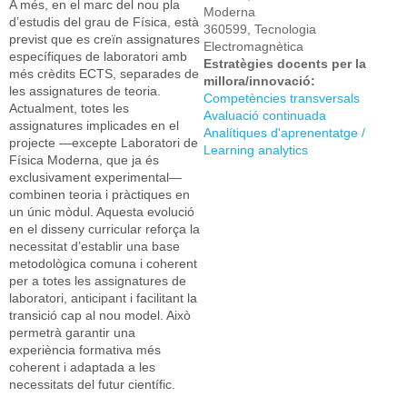
A més, en el marc del nou pla
Moderna
d’estudis del grau de Física, està
360599, Tecnologia
previst que es creïn assignatures
Electromagnètica
específiques de laboratori amb
Estratègies docents per la
més crèdits ECTS, separades de
millora/innovació:
les assignatures de teoria.
Competències transversals
Actualment, totes les
Avaluació continuada
assignatures implicades en el
Analítiques d'aprenentatge /
projecte —excepte Laboratori de
Learning analytics
Física Moderna, que ja és
exclusivament experimental—
combinen teoria i pràctiques en
un únic mòdul. Aquesta evolució
en el disseny curricular reforça la
necessitat d’establir una base
metodològica comuna i coherent
per a totes les assignatures de
laboratori, anticipant i facilitant la
transició cap al nou model. Això
permetrà garantir una
experiència formativa més
coherent i adaptada a les
necessitats del futur científic.