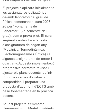
El projecte s’aplicarà inicialment a
les assignatures obligatòries
de/amb laboratori del grau de
Física, començant el curs 2025-
26 per “Fonaments de
Laboratori” (2n semestre del
grau), com a prova pilot. El curs
següent s’estendrà a la resta
d’assignatures de segon any
(Mecànica, Termodinàmica,
Electromagnetisme i Òptica) i a
algunes assignatures de tercer i
quart any. Aquesta implementació
progressiva permetrà revisar i
ajustar els plans docents, definir
rúbriques i eines d’avaluació
compartides, i preparar una
proposta d’augment d’ECTS amb
base fonamentada en la pràctica
docent.
Aquest projecte s’emmarca
plenament en el Model acadèmic