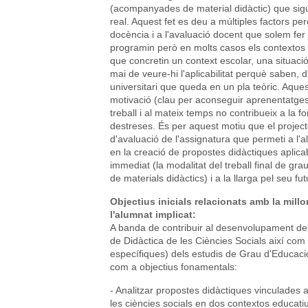
(acompanyades de material didàctic) que sigui
real. Aquest fet es deu a múltiples factors però
docència i a l'avaluació docent que solem fe
programin però en molts casos els contextos 
que concretin un context escolar, una situaci
mai de veure-hi l'aplicabilitat perquè saben, d
universitari que queda en un pla teòric. Aquest
motivació (clau per aconseguir aprenentatges
treball i al mateix temps no contribueix a la fo
destreses. És per aquest motiu que el projec
d'avaluació de l'assignatura que permeti a l'al
en la creació de propostes didàctiques aplicab
immediat (la modalitat del treball final de gra
de materials didàctics) i a la llarga pel seu f
Objectius inicials relacionats amb la mill
l'alumnat implicat:
A banda de contribuir al desenvolupament dels
de Didàctica de les Ciències Socials així com
específiques) dels estudis de Grau d'Educació 
com a objectius fonamentals:
- Analitzar propostes didàctiques vinculades 
les ciències socials en dos contextos educat