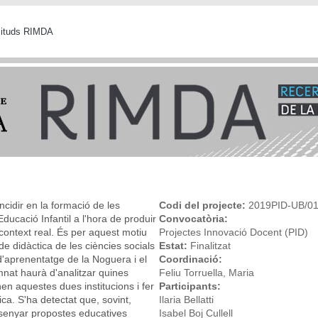
icituds RIMDA
ncidir en la formació de les
Codi del projecte:
2019PID-UB/0
Educació Infantil a l'hora de produir
Convocatòria:
 context real. És per aquest motiu
Projectes Innovació Docent (PID)
de didàctica de les ciències socials
Estat:
Finalitzat
'aprenentatge de la Noguera i el
Coordinació:
mnat haurà d'analitzar quines
Feliu Torruella, Maria
nen aquestes dues institucions i fer
Participants:
a. S'ha detectat que, sovint,
Ilaria Bellatti
issenyar propostes educatives
Isabel Boj Cullell