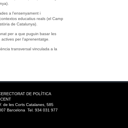
nya).
lades a l'ensenyament i
 contextos educatius reals (el Camp
stòria de Catalunya).
mnat per a que puguin basar les
actives per l'aprenentatge.
ència transversal vinculada a la
CERECTORAT DE POLÍTICA
CENT
. de les Corts Catalanes, 585
007 Barcelona Tel. 934 031 977