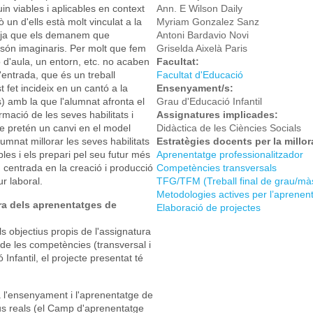
n viables i aplicables en context
Ann. E Wilson Daily
 un d'ells està molt vinculat a la
Myriam Gonzalez Sanz
r ja que els demanem que
Antoni Bardavio Novi
són imaginaris. Per molt que fem
Griselda Aixelà Paris
ó d'aula, un entorn, etc. no acaben
Facultat:
'entrada, que és un treball
Facultat d'Educació
 fet incideix en un cantó a la
Ensenyament/s:
) amb la que l'alumnat afronta el
Grau d'Educació Infantil
rmació de les seves habilitats i
Assignatures implicades:
te pretén un canvi en el model
Didàctica de les Ciències Socials
umnat millorar les seves habilitats
Estratègies docents per la millo
les i els prepari pel seu futur més
Aprenentatge professionalitzador
u centrada en la creació i producció
Competències transversals
utur laboral.
TFG/TFM (Treball final de grau/mà
Metodologies actives per l’aprenen
ora dels aprenentatges de
Elaboració de projectes
 objectius propis de l'assignatura
 de les competències (transversal i
Infantil, el projecte presentat té
a l'ensenyament i l'aprenentatge de
ius reals (el Camp d'aprenentatge