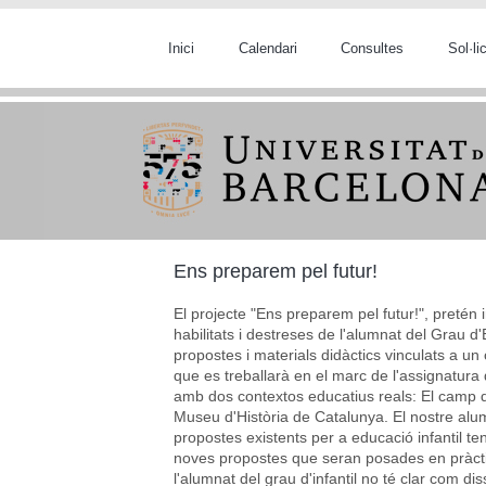
Vés al contingut
Inici
Calendari
Consultes
Sol·l
Ens preparem pel futur!
El projecte "Ens preparem pel futur!", pretén i
habilitats i destreses de l'alumnat del Grau d'
propostes i materials didàctics vinculats a un
que es treballarà en el marc de l'assignatura 
amb dos contextos educatius reals: El camp d
Museu d'Història de Catalunya. El nostre alu
propostes existents per a educació infantil te
noves propostes que seran posades en pràctic
l'alumnat del grau d'infantil no té clar com d