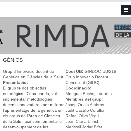
Vés al contingut
GÈNiCS
Grup d’Innovació docent de
Codi UB:
GINDOC-UB/216
Genètica en Ciències de la Salut
Grup Innovació Docent
Presentació:
Consolidat (GIDC)
El grup té dos objectius
Coordinació:
estratègics. D'una banda, vol
Mengual Brichs, Lourdes
implementar metodologies
Membres del grup:
docents innovadores per millorar
Josep Oriola Ambros
l’aprenentatge de la genètica en
Judit Castillo Corullon
els graus de l’àrea de Ciències
Rafael Oliva Virgili
de la Salut, així com fomentar el
Joan Claria Enrich
desenvolupament de les
Meritxell Jodar Bifet