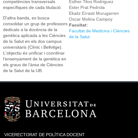
competències transversals
Esther Titos Rodriguez
específiques de cada titulació.
Ester Prat Pedrola
Ekaitz Errasti Murugarren
D'altra banda, es busca
Oscar Molina Campoy
consolidar un grup de professors
Facultat:
dedicats a la docència de la
Facultat de Medicina i Ciències
genètica aplicada a les Ciències
de la Salut
de la Salut en els dos campus
universitaris (Clínic i Bellvitge).
L'objectiu és unificar i coordinar
l’ensenyament de la genètica en
els graus de l’àrea de Ciències
de la Salut de la UB.
VICERECTORAT DE POLÍTICA DOCENT