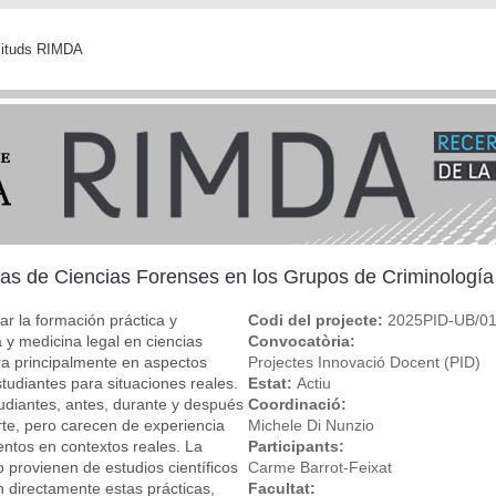
icituds RIMDA
icas de Ciencias Forenses en los Grupos de Criminología
r la formación práctica y
Codi del projecte:
2025PID-UB/0
a y medicina legal en ciencias
Convocatòria:
ra principalmente en aspectos
Projectes Innovació Docent (PID)
estudiantes para situaciones reales.
Estat:
Actiu
udiantes, antes, durante y después
Coordinació:
erte, pero carecen de experiencia
Michele Di Nunzio
entos en contextos reales. La
Participants:
 provienen de estudios científicos
Carme Barrot-Feixat
n directamente estas prácticas,
Facultat: