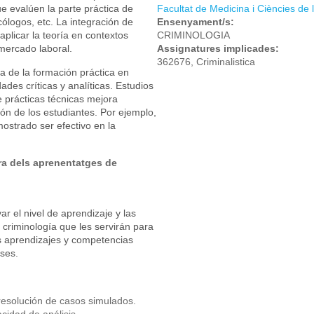
e evalúen la parte práctica de
Facultat de Medicina i Ciències de 
ólogos, etc. La integración de
Ensenyament/s:
aplicar la teoría en contextos
CRIMINOLOGIA
mercado laboral.
Assignatures implicades:
362676, Criminalistica
a de la formación práctica en
ades críticas y analíticas. Estudios
 prácticas técnicas mejora
ión de los estudiantes. Por ejemplo,
ostrado ser efectivo en la
ora dels aprenentatges de
ar el nivel de aprendizaje y las
 criminología que les servirán para
os aprendizajes y competencias
nses.
 resolución de casos simulados.
cidad de análisis.