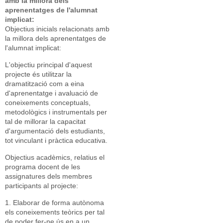
amb la millora dels
aprenentatges de l'alumnat
implicat:
Objectius inicials relacionats amb
la millora dels aprenentatges de
l'alumnat implicat:
L'objectiu principal d'aquest
projecte és utilitzar la
dramatització com a eina
d'aprenentatge i avaluació de
coneixements conceptuals,
metodològics i instrumentals per
tal de millorar la capacitat
d'argumentació dels estudiants,
tot vinculant i pràctica educativa.
Objectius acadèmics, relatius el
programa docent de les
assignatures dels membres
participants al projecte:
1. Elaborar de forma autònoma
els coneixements teòrics per tal
de poder fer-ne ús en a un