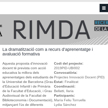
Vés al contingut
La dramatització com a recurs d’aprenentatge i
avaluació formativa
Aquesta proposta d'innovació
Codi del projecte:
docent té prevista com acció
2019PID-UB/002
educativa la millora dels
Convocatòria:
aprenentatges dels estudiants de
Projectes Innovació Docent (PID)
la Universitat de Barcelona (Grau
Estat:
Finalitzat
d'Educació Infantil i de Primària
Coordinació:
de la Facultat d'Educació, i Grau
Bellatti, Ilaria
Audiovisual de la Facultat de
Participants:
Biblioteconomia i Documentació),
María Feliu Torruella
mitjançant l'ús de diferents
Lydia Sánchez