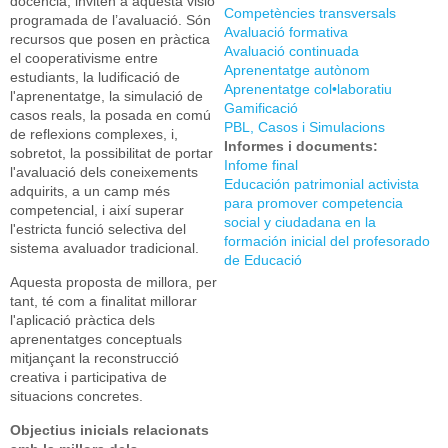
docència, inviten a aquesta visió
Competències transversals
programada de l’avaluació. Són
Avaluació formativa
recursos que posen en pràctica
Avaluació continuada
el cooperativisme entre
Aprenentatge autònom
estudiants, la ludificació de
Aprenentatge col•laboratiu
l'aprenentatge, la simulació de
Gamificació
casos reals, la posada en comú
PBL, Casos i Simulacions
de reflexions complexes, i,
Informes i documents:
sobretot, la possibilitat de portar
Infome final
l'avaluació dels coneixements
Educación patrimonial activista
adquirits, a un camp més
para promover competencia
competencial, i així superar
social y ciudadana en la
l'estricta funció selectiva del
formación inicial del profesorado
sistema avaluador tradicional.
de Educació
Aquesta proposta de millora, per
tant, té com a finalitat millorar
l'aplicació pràctica dels
aprenentatges conceptuals
mitjançant la reconstrucció
creativa i participativa de
situacions concretes.
Objectius inicials relacionats