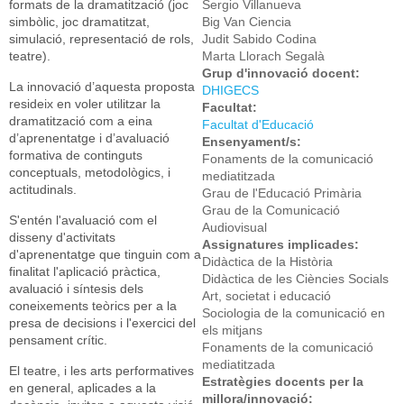
formats de la dramatització (joc
Sergio Villanueva
simbòlic, joc dramatitzat,
Big Van Ciencia
simulació, representació de rols,
Judit Sabido Codina
teatre).
Marta Llorach Segalà
Grup d'innovació docent:
La innovació d’aquesta proposta
DHIGECS
resideix en voler utilitzar la
Facultat:
dramatització com a eina
Facultat d'Educació
d’aprenentatge i d’avaluació
Ensenyament/s:
formativa de continguts
Fonaments de la comunicació
conceptuals, metodològics, i
mediatitzada
actitudinals.
Grau de l'Educació Primària
Grau de la Comunicació
S'entén l'avaluació com el
Audiovisual
disseny d'activitats
Assignatures implicades:
d'aprenentatge que tinguin com a
Didàctica de la Història
finalitat l'aplicació pràctica,
Didàctica de les Ciències Socials
avaluació i síntesis dels
Art, societat i educació
coneixements teòrics per a la
Sociologia de la comunicació en
presa de decisions i l'exercici del
els mitjans
pensament crític.
Fonaments de la comunicació
mediatitzada
El teatre, i les arts performatives
Estratègies docents per la
en general, aplicades a la
millora/innovació: