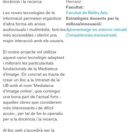
docència i la recerca.
Herranz
Facultat:
Les noves tecnologies de la
Facultat de Belles Arts
informació permeten organitzar
Estratègies docents per la
d'altra forma els arxius
millora/innovació:
audiovisuals i multimèdia, fent-los
Aprenentatge en entorns virtuals
més accessibles i oferint una
Competències transversals
major interacció amb els usuaris.
El nostre projecte vol utilitzar
aquest canvi tecnològic adaptant
i millorant les particularitats
fundacionals de la Mediateca
d'Imatge. En concret es tracta de
crear un lloc a la Intranet de la
UB amb el nom 'Mediateca
d'Imatge online', que contingui
una bona part de l'actual fons -
aquelles obres que considerem
més interessants i de difícil
accés-, per tal de fer-lo operatiu
per a la docència i la recerca.
Al lloc web s'accedirà per la