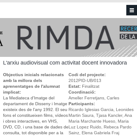
Vés al contingut
L'arxiu audiovisual com activitat docent innovadora
Objectius inicials relacionats
Codi del projecte:
amb la millora dels
2012PID-UB/013
aprenentatges de l'alumnat
Estat:
Finalitzat
implicat:
Coordinació:
La Mediateca d'Imatge del
Ameller Ferretjans, Carles
departament de Disseny i Imatge
Participants:
existeix des de l'any 1992. El seu
Ricardo Iglesias Garcia, Leonides
fons el constitueixen films, vídeos
Martin Saura, Tjasa Kancler, Ana
i obres interactives, en VHS,
Maria Marchante Hueso, Maria
DVD, CD, i una base de dades de
Luz Lopez Ruido, Rebeca Pardo
consulta, tot disponible per a la
Sainz, Elena Gabriela Fraj