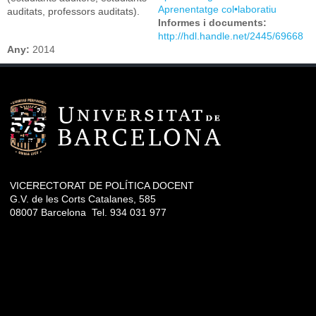
Aprenentatge col•laboratiu
auditats, professors auditats).
Informes i documents:
http://hdl.handle.net/2445/69668
Any:
2014
VICERECTORAT DE POLÍTICA DOCENT
G.V. de les Corts Catalanes, 585
08007 Barcelona Tel. 934 031 977