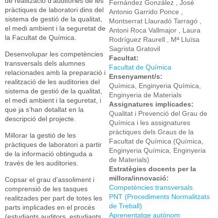
de realització d’auditories de les
Fernández González , José
pràctiques de laboratori dins del
Antonio Garrido Ponce ,
sistema de gestió de la qualitat,
Montserrat Llauradó Tarragó ,
el medi ambient i la seguretat de
Antoni Roca Vallmajor , Laura
la Facultat de Química.
Rodríguez Raurell , Mª Lluïsa
Sagrista Gratovil
Desenvolupar les competències
Facultat:
transversals dels alumnes
Facultat de Química
relacionades amb la preparació i
Ensenyament/s:
realització de les auditories del
Química, Enginyeria Química,
sistema de gestió de la qualitat,
Enginyeria de Materials
el medi ambient i la seguretat, i
Assignatures implicades:
que ja s’han detallat en la
Qualitat i Prevenció del Grau de
descripció del projecte.
Química i les assignatures
pràctiques dels Graus de la
Millorar la gestió de les
Facultat de Química (Química,
pràctiques de laboratori a partir
Enginyeria Química, Enginyeria
de la informació obtinguda a
de Materials)
través de les auditories.
Estratègies docents per la
millora/innovació:
Copsar el grau d’assoliment i
Competències transversals
comprensió de les tasques
PNT (Procediments Normalitzats
realitzades per part de totes les
de Treball)
parts implicades en el procés
Aprenentatge autònom
(estudiants auditors, estudiants