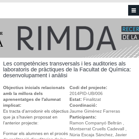
Vés al contingut
Les competències transversals i les auditories als
laboratoris de pràctiques de la Facultat de Química:
desenvolupament i anàlisi
Objectius inicials relacionats
Codi del projecte:
amb la millora dels
2014PID-UB/006
aprenentatges de l'alumnat
Estat:
Finalitzat
implicat:
Coordinació:
Es tracta d’arrodonir els objectius
Jaume Giménez Farreras
que ja s’havien proposat en
Participants:
l’anterior projecte:
Ramon Companyó Beltrán ,
Montserrat Cruells Cadevall ,
Formar els alumnes en el procés
Núria Escaja Sánchez, Javier