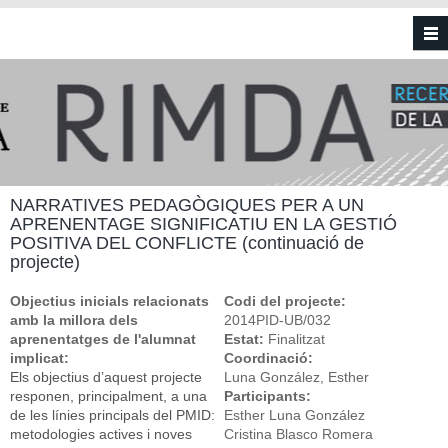
Vés al contingut
NARRATIVES PEDAGÒGIQUES PER A UN
APRENENTAGE SIGNIFICATIU EN LA GESTIÓ
POSITIVA DEL CONFLICTE (continuació de
projecte)
Objectius inicials relacionats
Codi del projecte:
amb la millora dels
2014PID-UB/032
aprenentatges de l'alumnat
Estat:
Finalitzat
implicat:
Coordinació:
Els objectius d’aquest projecte
Luna González, Esther
responen, principalment, a una
Participants:
de les línies principals del PMID:
Esther Luna González
metodologies actives i noves
Cristina Blasco Romera