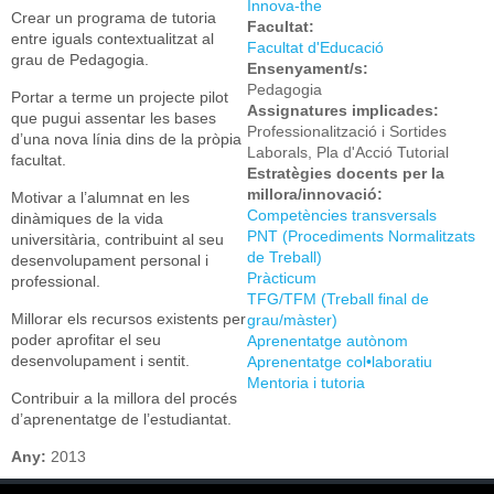
Innova-the
Crear un programa de tutoria
Facultat:
entre iguals contextualitzat al
Facultat d'Educació
grau de Pedagogia.
Ensenyament/s:
Pedagogia
Portar a terme un projecte pilot
Assignatures implicades:
que pugui assentar les bases
Professionalització i Sortides
d’una nova línia dins de la pròpia
Laborals, Pla d'Acció Tutorial
facultat.
Estratègies docents per la
millora/innovació:
Motivar a l’alumnat en les
Competències transversals
dinàmiques de la vida
PNT (Procediments Normalitzats
universitària, contribuint al seu
de Treball)
desenvolupament personal i
Pràcticum
professional.
TFG/TFM (Treball final de
Millorar els recursos existents per
grau/màster)
poder aprofitar el seu
Aprenentatge autònom
desenvolupament i sentit.
Aprenentatge col•laboratiu
Mentoria i tutoria
Contribuir a la millora del procés
d’aprenentatge de l’estudiantat.
Any:
2013