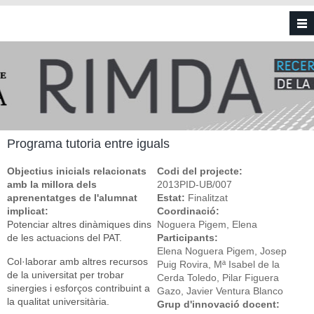
Vés al contingut
Programa tutoria entre iguals
Objectius inicials relacionats
Codi del projecte:
amb la millora dels
2013PID-UB/007
aprenentatges de l'alumnat
Estat:
Finalitzat
implicat:
Coordinació:
Potenciar altres dinàmiques dins
Noguera Pigem, Elena
de les actuacions del PAT.
Participants:
Elena Noguera Pigem, Josep
Col·laborar amb altres recursos
Puig Rovira, Mª Isabel de la
de la universitat per trobar
Cerda Toledo, Pilar Figuera
sinergies i esforços contribuint a
Gazo, Javier Ventura Blanco
la qualitat universitària.
Grup d'innovació docent: