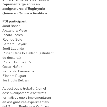
l'aprenentatge actiu en
assignatures d’Enginyeria
Química i Química Analítica
PDI participant
Jordi Bonet
Alexandra Plesu
Ricard Torres
Rodrigo Soto
Bernardí Bayarri
Jordi Labanda
Rubén Cabello Gallego (estudiant
de doctorat)
Roger Bringué (IP)
Oscar Núñez
Fernando Benavente
Elisabet Fuguet
José Luís Beltran
Aquest equip treballarà en el
desenvolupament d’activitats
formatives que s’implementaran
en assignatures experimentals
del Grau d’Enginyeria Química