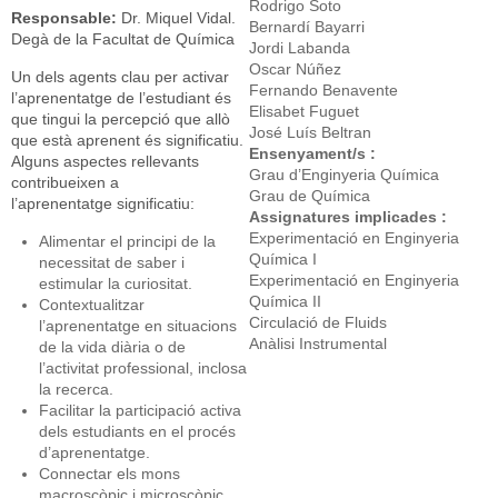
Rodrigo Soto
Responsable:
Dr. Miquel Vidal.
Bernardí Bayarri
Degà de la Facultat de Química
Jordi Labanda
Oscar Núñez
Un dels agents clau per activar
Fernando Benavente
l’aprenentatge de l’estudiant és
Elisabet Fuguet
que tingui la percepció que allò
José Luís Beltran
que està aprenent és significatiu.
Ensenyament/s :
Alguns aspectes rellevants
Grau d’Enginyeria Química
contribueixen a
Grau de Química
l’aprenentatge significatiu:
Assignatures implicades :
Experimentació en Enginyeria
Alimentar el principi de la
Química I
necessitat de saber i
Experimentació en Enginyeria
estimular la curiositat.
Química II
Contextualitzar
Circulació de Fluids
l’aprenentatge en situacions
Anàlisi Instrumental
de la vida diària o de
l’activitat professional, inclosa
la recerca.
Facilitar la participació activa
dels estudiants en el procés
d’aprenentatge.
Connectar els mons
macroscòpic i microscòpic