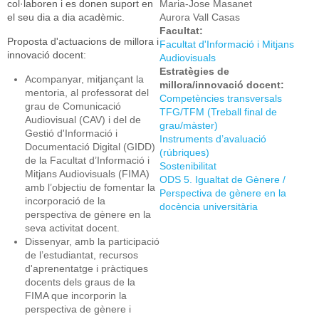
col·laboren i es donen suport en
Maria-Jose Masanet
el seu dia a dia acadèmic.
Aurora Vall Casas
Facultat:
Proposta d'actuacions de millora i
Facultat d'Informació i Mitjans
innovació docent:
Audiovisuals
Estratègies de
Acompanyar, mitjançant la
millora/innovació docent:
mentoria, al professorat del
Competències transversals
grau de Comunicació
TFG/TFM (Treball final de
Audiovisual (CAV) i del de
grau/màster)
Gestió d'Informació i
Instruments d’avaluació
Documentació Digital (GIDD)
(rúbriques)
de la Facultat d’Informació i
Sostenibilitat
Mitjans Audiovisuals (FIMA)
ODS 5. Igualtat de Gènere /
amb l’objectiu de fomentar la
Perspectiva de gènere en la
incorporació de la
docència universitària
perspectiva de gènere en la
seva activitat docent.
Dissenyar, amb la participació
de l’estudiantat, recursos
d'aprenentatge i pràctiques
docents dels graus de la
FIMA que incorporin la
perspectiva de gènere i