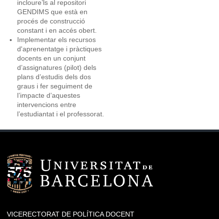
incloure’ls al repositori
GENDIMS que està en
procés de construcció
constant i en accés obert.
Implementar els recursos
d'aprenentatge i pràctiques
docents en un conjunt
d’assignatures (pilot) dels
plans d’estudis dels dos
graus i fer seguiment de
l’impacte d’aquestes
intervencions entre
l’estudiantat i el professorat.
VICERECTORAT DE POLÍTICA DOCENT