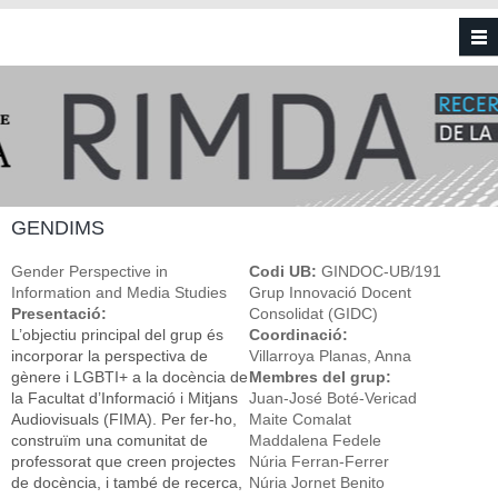
Vés al contingut
GENDIMS
Gender Perspective in
Codi UB:
GINDOC-UB/191
Information and Media Studies
Grup Innovació Docent
Presentació:
Consolidat (GIDC)
L’objectiu principal del grup és
Coordinació:
incorporar la perspectiva de
Villarroya Planas, Anna
gènere i LGBTI+ a la docència de
Membres del grup:
la Facultat d’Informació i Mitjans
Juan-José Boté-Vericad
Audiovisuals (FIMA). Per fer-ho,
Maite Comalat
construïm una comunitat de
Maddalena Fedele
professorat que creen projectes
Núria Ferran-Ferrer
de docència, i també de recerca,
Núria Jornet Benito