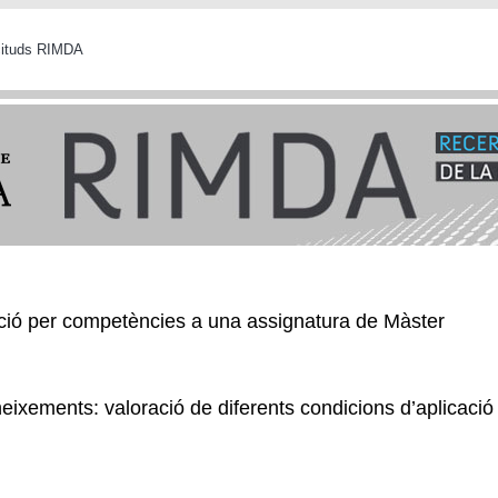
icituds RIMDA
ació per competències a una assignatura de Màster
ó i avaluació per competències a una assignatura de Màster
ixements: valoració de diferents condicions d’aplicació 
ó de coneixements: valoració de diferents condicions d’aplicació i fee