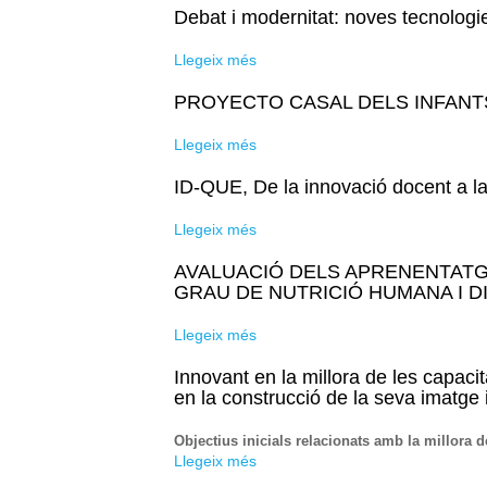
Debat i modernitat: noves tecnologie
Llegeix més
sobre Debat i modernitat: noves t
PROYECTO CASAL DELS INFANT
Llegeix més
sobre PROYECTO CASAL DELS 
ID-QUE, De la innovació docent a la
Llegeix més
sobre ID-QUE, De la innovació doc
AVALUACIÓ DELS APRENENTATG
GRAU DE NUTRICIÓ HUMANA I D
Llegeix més
sobre AVALUACIÓ DELS APREN
Innovant en la millora de les capaci
en la construcció de la seva imatge 
Objectius inicials relacionats amb la millora 
Llegeix més
sobre Innovant en la millora de l