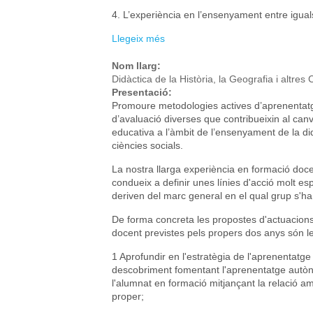
4. L’experiència en l’ensenyament entre igual
Llegeix més
sobre Aprendre ensenyant i enseny
estudiants del grau de Filologia 
Nom llarg:
Didàctica de la Història, la Geografia i altres 
Presentació:
Promoure metodologies actives d’aprenentatg
d’avaluació diverses que contribueixin al canv
educativa a l’àmbit de l’ensenyament de la di
ciències socials.
La nostra llarga experiència en formació doc
condueix a definir unes línies d'acció molt es
deriven del marc general en el qual grup s'ha
De forma concreta les propostes d'actuacions
docent previstes pels propers dos anys són l
1 Aprofundir en l'estratègia de l'aprenentatge
descobriment fomentant l'aprenentatge autò
l'alumnat en formació mitjançant la relació a
proper;