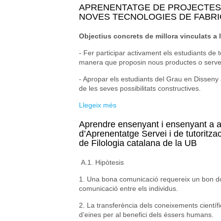
APRENENTATGE DE PROJECTES D
NOVES TECNOLOGIES DE FABRI
Objectius concrets de millora vinculats a l
- Fer participar activament els estudiants de 
manera que proposin nous productes o serveis 
- Apropar els estudiants del Grau en Disseny 
de les seves possibilitats constructives.
Llegeix més
sobre APRENENTATGE DE PROJ
Aprendre ensenyant i ensenyant a a
d’Aprenentatge Servei i de tutoritza
de Filologia catalana de la UB
A.1. Hipòtesis
1. Una bona comunicació requereix un bon domi
comunicació entre els individus.
2. La transferència dels coneixements científi
d’eines per al benefici dels éssers humans.