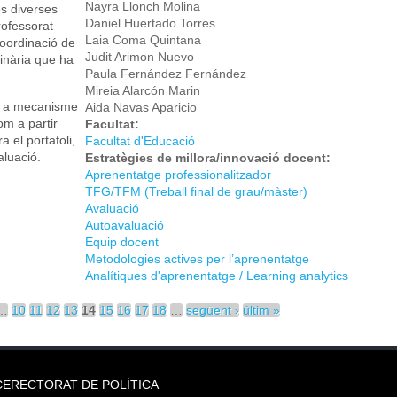
Nayra Llonch Molina
es diverses
Daniel Huertado Torres
ofessorat
Laia Coma Quintana
 coordinació de
Judit Arimon Nuevo
linària que ha
Paula Fernández Fernández
Mireia Alarcón Marin
m a mecanisme
Aida Navas Aparicio
m a partir
Facultat:
a el portafoli,
Facultat d'Educació
aluació.
Estratègies de millora/innovació docent:
Aprenentatge professionalitzador
TFG/TFM (Treball final de grau/màster)
Avaluació
Autoavaluació
Equip docent
Metodologies actives per l’aprenentatge
Analítiques d'aprenentatge / Learning analytics
…
10
11
12
13
14
15
16
17
18
…
següent ›
últim »
CERECTORAT DE POLÍTICA