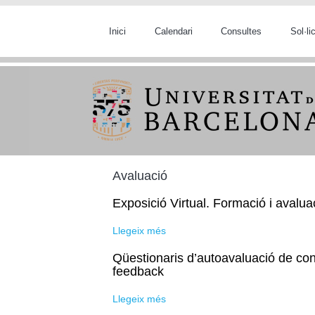
Vés al contingut
Inici
Calendari
Consultes
Sol·l
Avaluació
Exposició Virtual. Formació i avalu
Llegeix més
sobre Exposició Virtual. Formaci
Qüestionaris d’autoavaluació de cone
feedback
Llegeix més
sobre Qüestionaris d’autoavaluaci