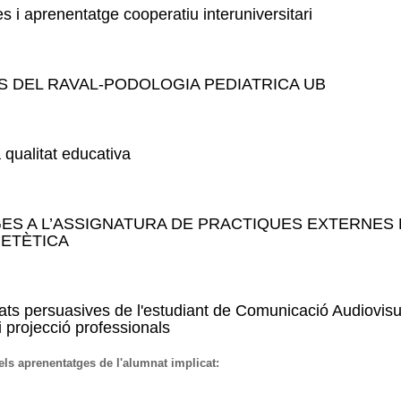
s i aprenentatge cooperatiu interuniversitari
ecnologies i aprenentatge cooperatiu interuniversitari
S DEL RAVAL-PODOLOGIA PEDIATRICA UB
INFANTS DEL RAVAL-PODOLOGIA PEDIATRICA UB
 qualitat educativa
ent a la qualitat educativa
ES A L’ASSIGNATURA DE PRACTIQUES EXTERNES 
IETÈTICA
ENTATGES A L’ASSIGNATURA DE PRACTIQUES EXTERNES DEL GRA
tats persuasives de l'estudiant de Comunicació Audiovisu
i projecció professionals
dels aprenentatges de l'alumnat implicat:
es capacitats persuasives de l'estudiant de Comunicació Audiovisual i en