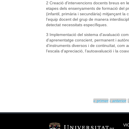
2 Creació d'intervencions docents breus en l
etapes dels ensenyaments de formació del pr
(infantil, primària i secundària) mitjançant la
l'equip docent del grup de manera interdiscip
detectat necessitats específiques.
3 Implementació del sistema d'avaluació co
d'aprenentatge conscient, permanent i autòno
d'instruments diversos i de continuïtat, com ar
l'escala d'apreciació, l'autoavaluació i la coav
Pàgines
« primer
‹ anterior
VI