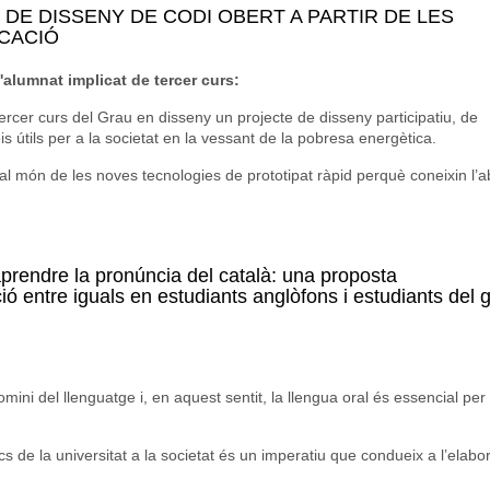
E DISSENY DE CODI OBERT A PARTIR DE LES
CACIÓ
'alumnat implicat de tercer curs:
tercer curs del Grau en disseny un projecte de disseny participatiu, de
útils per a la societat en la vessant de la pobresa energètica.
al món de les noves tecnologies de prototipat ràpid perquè coneixin l’a
ECTES DE DISSENY DE CODI OBERT A PARTIR DE LES NOVES TE
prendre la pronúncia del català: una proposta
ció entre iguals en estudiants anglòfons i estudiants del 
ni del llenguatge i, en aquest sentit, la llengua oral és essencial per 
cs de la universitat a la societat és un imperatiu que condueix a l’elabo