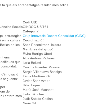
s fa que els aprenentatges resultin més sòlids.
ant a aprendre la pronúncia del català: una proposta d’Aprenentatge Se
catalana de la UB
Codi UB:
Ciències Socials
GINDOC-UB/161
Categoria:
e, estratègies
Grup Innovació Docent Consolidat (GIDC)
i en la cultura
Coordinació:
dàctica de les
Sáez Rosenkranz, Isidora
Membres del grup:
Elvira Barriga Ubed
ent ens
Alba Ambròs Pallarès
pecífiques que
Ilaria Bellatti
 consolidat.
Concha Fuentes Moreno
Sergio Villanueva Baselga
 d'innovació
Tània Martínez Gil
es següents:
Javier Sanz Aznar
Hibai López
 per
María José Masanet
nom de
Lydia Sánchez
mb l'entorn més
Judit Sabido Codina
Núria Gil