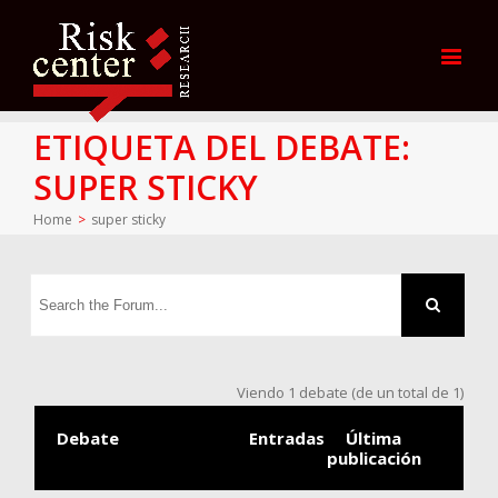
ETIQUETA DEL DEBATE:
SUPER STICKY
Home
>
super sticky
Viendo 1 debate (de un total de 1)
Debate
Entradas
Última
publicación