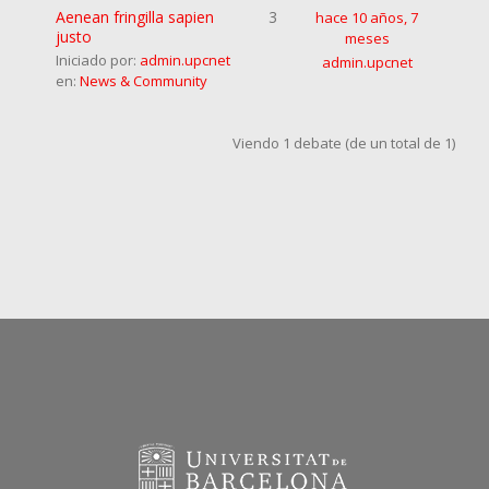
Aenean fringilla sapien
3
hace 10 años, 7
justo
meses
Iniciado por:
admin.upcnet
admin.upcnet
en:
News & Community
Viendo 1 debate (de un total de 1)