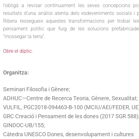
l’obligà a revisar contínuament les seves concepcions pol
resultats d’una anàlisi atenta dels esdeveniments socials i 
Ribera ressegueix aquestes transformacions per trobar les 
pensament polític que fuig de les solucions prefabricade
“mossegar la terra”.
Obre el díptic
.
Organitza:
Seminari Filosofia i Gènere;
ADHUC—Centre de Recerca Teoria, Gènere, Sexualitat;
VULFIL, PGC2018-094463-B-100 (MCIU/AEI/FEDER, UE)
GRC Creació i Pensament de les dones (2017 SGR 588)
GINDOC-UB/155;
Càtedra UNESCO Dones, desenvolupament i cultures