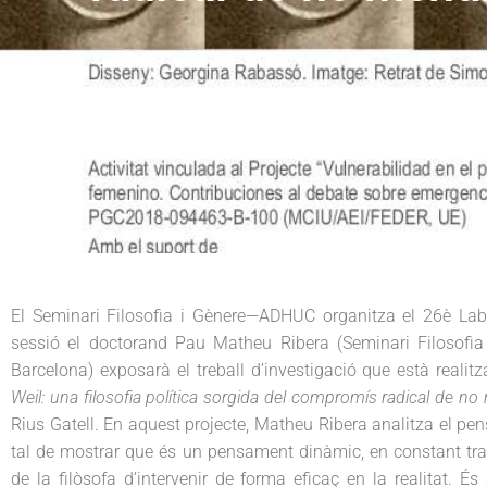
G
n
t
è
n
a
e
e
r
v
n
e
i
t
g
a
t
i
o
n
El Seminari Filosofia i Gènere—ADHUC organitza el 26è Lab
sessió el doctorand Pau Matheu Ribera (Seminari Filosofi
Barcelona) exposarà el treball d’investigació que està realitz
Weil: una filosofia política sorgida del compromís radical de no 
Rius Gatell. En aquest projecte, Matheu Ribera analitza el pe
tal de mostrar que és un pensament dinàmic, en constant tra
de la filòsofa d’intervenir de forma eficaç en la realitat. És