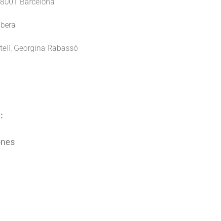
 08001 Barcelona
ibera
tell, Georgina Rabassó
:
ones