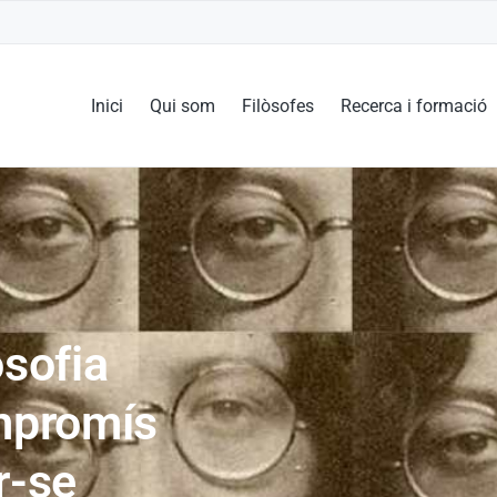
Inici
Qui som
Filòsofes
Recerca i formació
osofia
ompromís
r-se