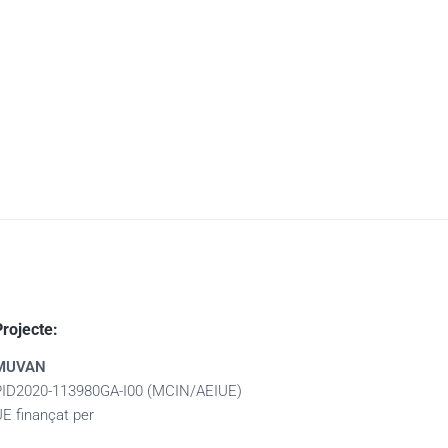
Projecte:
MUVAN
PID2020-113980GA-I00 (MCIN/AEIUE)
UE finançat per