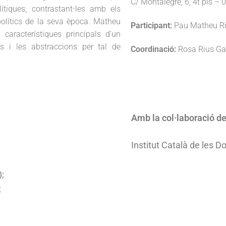
C/ Montalegre, 6, 4t pis –
ítiques, contrastant-les amb els
polítics de la seva època. Matheu
Participant:
Pau Matheu R
característiques principals d’un
s i les abstraccions per tal de
Coordinació:
Rosa Rius Ga
Amb la col·laboració de
Institut Català de les D
;
;