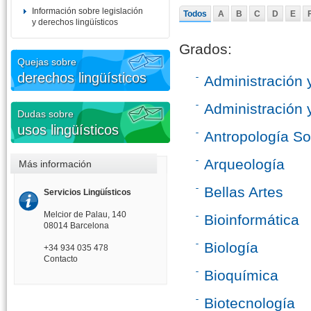
Información sobre legislación
Todos
A
B
C
D
E
y derechos lingüísticos
Grados:
Quejas sobre
derechos lingüísticos
Administración 
Administración 
Dudas sobre
usos lingüísticos
Antropología Soc
Arqueología
Más información
Bellas Artes
Servicios Lingüísticos
Melcior de Palau, 140
Bioinformática
08014 Barcelona
Biología
+34 934 035 478
Contacto
Bioquímica
Biotecnología