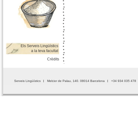
Els Serveis Lingüístics
a la teva facultat
Crèdits
Serveis Lingüístics
Melcior de Palau, 140. 08014 Barcelona
+34 934 035 478