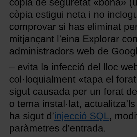
còpia de seguretat «bona» ​​
còpia estigui neta i no inclogu
comprovar si has eliminat per
mitjançant l’eina Explorar co
administradors web de Googl
– evita la infecció del lloc we
col·loquialment «tapa el forat
sigut causada per un forat d
o tema instal·lat, actualitza’ls
ha sigut d’
injecció SQL
, modi
paràmetres d’entrada.