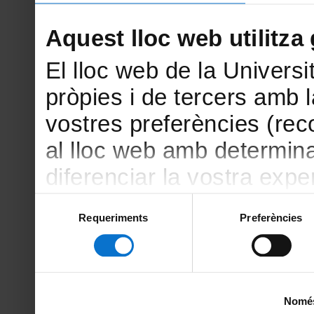
Aquest lloc web utilitza
El lloc web de la Universi
pròpies i de tercers amb la
vostres preferències (rec
al lloc web amb determin
diferenciar la vostra exper
amb finalitats estadístiqu
Selecció
Requeriments
Preferències
de
amb el lloc web) i amb fin
consentiment
la publicitat que s’oferei
vostres hàbits de navegac
Només 
sobre les galetes podeu c