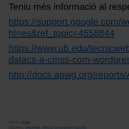
Teniu més informació al resp
https://support.google.com/
hl=es&ref_topic=4558844
https://www.ub.edu/tecnicwe
datacs-a-cmss-com-wordpres
http://docs.apwg.org/repo
Secció:
Ajuda
Etiquetes:
seguretat
,
infecció
,
programari maliciós