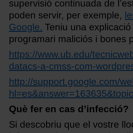
supervisió continuada de l’es
poden servir, per exemple,
l
Google.
Teniu una explicació
programari maliciós i bones 
https://www.ub.edu/tecnicwe
datacs-a-cmss-com-wordpres
http://support.google.com/w
hl=es&answer=163635&topic
Què fer en cas d’infecció?
Si descobriu que el vostre llo