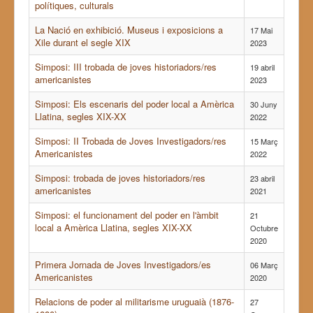
polítiques, culturals
La Nació en exhibició. Museus i exposicions a
17 Mai
Xile durant el segle XIX
2023
Simposi: III trobada de joves historiadors/res
19 abril
americanistes
2023
Simposi: Els escenaris del poder local a Amèrica
30 Juny
Llatina, segles XIX-XX
2022
Simposi: II Trobada de Joves Investigadors/res
15 Març
Americanistes
2022
Simposi: trobada de joves historiadors/res
23 abril
americanistes
2021
Simposi: el funcionament del poder en l'àmbit
21
local a Amèrica Llatina, segles XIX-XX
Octubre
2020
Primera Jornada de Joves Investigadors/es
06 Març
Americanistes
2020
Relacions de poder al militarisme uruguaià (1876-
27