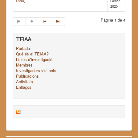
1880)
Gener
2020
Pàgina 1 de 4
TEIAA
Portada
Qué és el TEIAA?
Línies d'Investigació
Membres
Investigadors visitants
Publicacions
Activitats
Enllaços