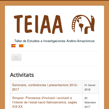
Taller de Estudios e Investigaciones Andino-Amazónicos
Alternar
navegació
Grup Consolidat de Recerca - 2017 SGR 26
Activitats
Seminaris, conferències i presentacions 2012–
01 Gener
2017
2018
Simposi: Processos d’inclusió i exclusió a
20
l’interior de l’estat-nació llatinoamericà, segles
Setembre
XIX-XX
2017