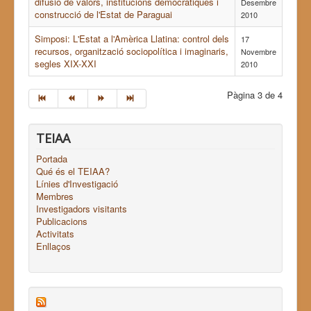
difusió de valors, institucions democràtiques i
Desembre
construcció de l'Estat de Paraguai
2010
Simposi: L'Estat a l'Amèrica Llatina: control dels
17
recursos, organització sociopolítica i imaginaris,
Novembre
segles XIX-XXI
2010
Pàgina 3 de 4
TEIAA
Portada
Qué és el TEIAA?
Línies d'Investigació
Membres
Investigadors visitants
Publicacions
Activitats
Enllaços