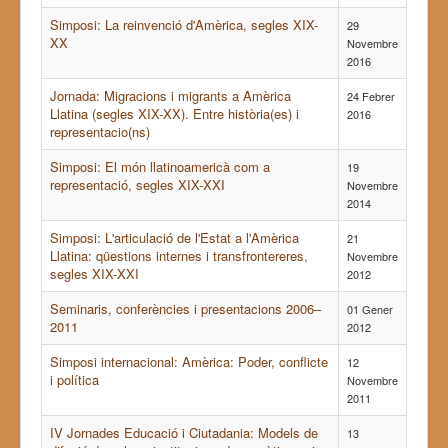
Simposi: La reinvenció d'Amèrica, segles XIX-
29
XX
Novembre
2016
Jornada: Migracions i migrants a Amèrica
24 Febrer
Llatina (segles XIX-XX). Entre història(es) i
2016
representacio(ns)
Simposi: El món llatinoamericà com a
19
representació, segles XIX-XXI
Novembre
2014
Simposi: L'articulació de l'Estat a l'Amèrica
21
Llatina: qüestions internes i transfrontereres,
Novembre
segles XIX-XXI
2012
Seminaris, conferències i presentacions 2006–
01 Gener
2011
2012
Simposi internacional: Amèrica: Poder, conflicte
12
i política
Novembre
2011
IV Jornades Educació i Ciutadania: Models de
13