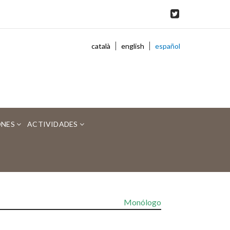
català
english
español
ONES
ACTIVIDADES
Monólogo