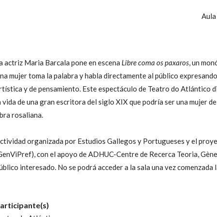
Aula
a actriz Maria Barcala pone en escena
Libre coma os paxaros
, un mon
na mujer toma la palabra y habla directamente al público expresando
rtística y de pensamiento. Este espectáculo de Teatro do Atlántico d
a vida de una gran escritora del siglo XIX que podría ser una mujer d
bra rosaliana.
ctividad organizada por Estudios Gallegos y Portugueses y el proye
GenViPref), con el apoyo de ADHUC-Centre de Recerca Teoria, Gènere
úblico interesado. No se podrá acceder a la sala una vez comenzada l
articipante(s)