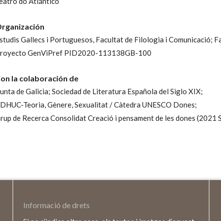
eatro do Atlántico
rganización
studis Gallecs i Portuguesos, Facultat de Filologia i Comunicació;
Fa
royecto GenViPref PID2020-113138GB-100
on la colaboración de
unta de Galicia;
Sociedad de Literatura Española del Siglo XIX;
DHUC-Teoria, Gènere, Sexualitat / Càtedra UNESCO Dones;
rup de Recerca Consolidat Creació i pensament de les dones (2021
Informació de drets