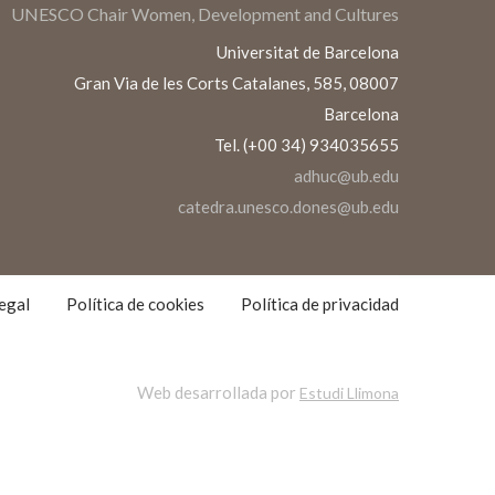
UNESCO Chair Women, Development and Cultures
Universitat de Barcelona
Gran Via de les Corts Catalanes, 585, 08007
Barcelona
Tel. (+00 34) 934035655
adhuc@ub.edu
catedra.unesco.dones@ub.edu
S
S
egal
Política de cookies
Política de privacidad
Web desarrollada por
Estudi Llimona