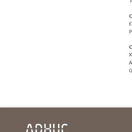
T
O
E
P
C
X
A
G