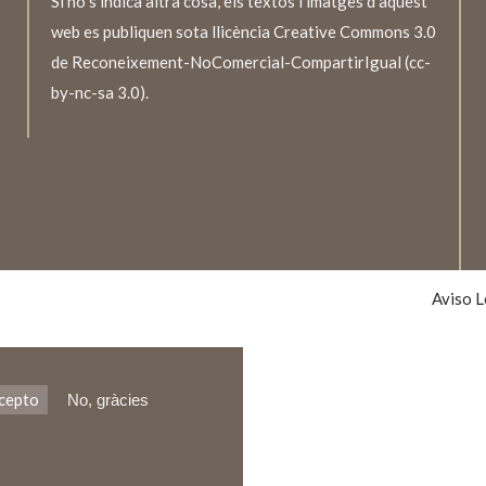
Si no s’indica altra cosa, els textos i imatges d’aquest
web es publiquen sota llicència Creative Commons 3.0
de Reconeixement-NoComercial-CompartirIgual (cc-
by-nc-sa 3.0).
TEXTO
LEGALE
Aviso L
cepto
No, gràcies