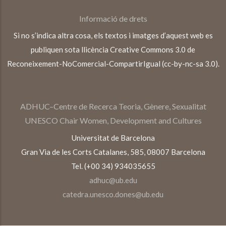
Informació de drets
Si no s’indica altra cosa, els textos i imatges d’aquest web es
publiquen sota llicència Creative Commons 3.0 de
Reconeixement-NoComercial-CompartirIgual (cc-by-nc-sa 3.0).
ADHUC–Centre de Recerca Teoria, Gènere, Sexualitat
UNESCO Chair Women, Development and Cultures
Universitat de Barcelona
Gran Via de les Corts Catalanes, 585, 08007 Barcelona
Tel. (+00 34) 934035655
adhuc@ub.edu
catedra.unesco.dones@ub.edu