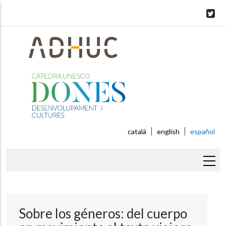
Skip
to
main
content
català
english
español
Sobrescribir
enlaces
de
Sobre los géneros: del cuerpo
ayuda