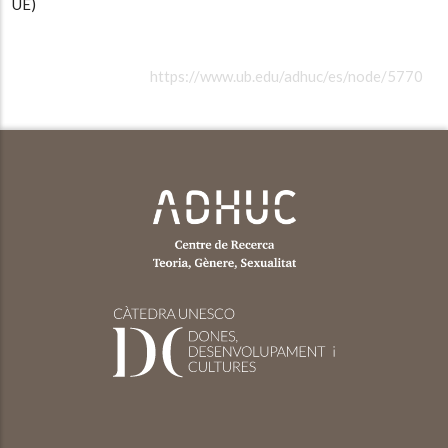
UE)
https://www.ub.edu/adhuc/es/node/5770