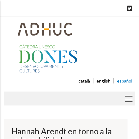
Skip
to
main
content
català
english
español
Sobrescribir
enlaces
de
Hannah Arendt en torno a la
ayuda