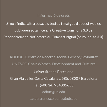
Informació de drets
Si no s’indica altra cosa, els textos i imatges d’aquest web es
publiquen sota llicència Creative Commons 3.0 de
Reconeixement-NoComercial-CompartirIgual (cc-by-nc-sa 3.0).
ADHUC–Centre de Recerca Teoria, Gènere, Sexualitat
UNESCO Chair Women, Development and Cultures
Universitat de Barcelona
Gran Via de les Corts Catalanes, 585, 08007 Barcelona
Tel. (+00 34) 934035655
adhuc@ub.edu
catedra.unesco.dones@ub.edu