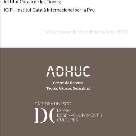
Institut Català de les Dones;
ICIP—Institut Català Internacional per la Pau
https://www.ub.edu/adhuc/es/node/5520