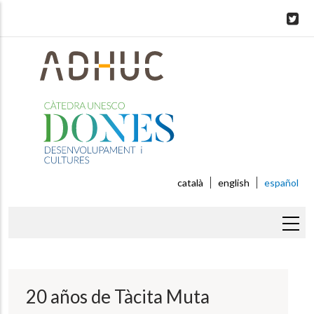
Skip
to
main
content
català
english
español
Sobrescribir
enlaces
de
20 años de Tàcita Muta
ayuda