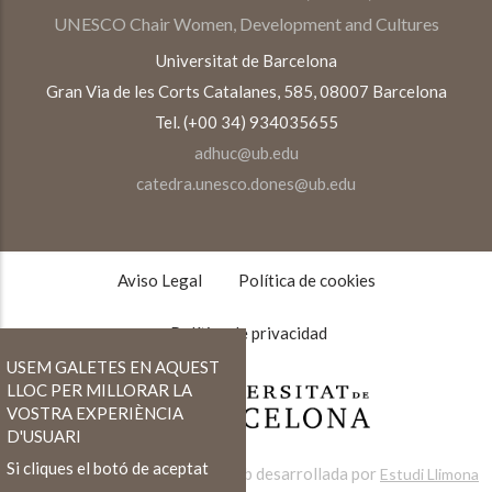
UNESCO Chair Women, Development and Cultures
Universitat de Barcelona
Gran Via de les Corts Catalanes, 585, 08007 Barcelona
Tel. (+00 34) 934035655
adhuc@ub.edu
catedra.unesco.dones@ub.edu
TEXTOS
LEGALES
Aviso Legal
Política de cookies
Política de privacidad
USEM GALETES EN AQUEST
LLOC PER MILLORAR LA
VOSTRA EXPERIÈNCIA
D'USUARI
Si cliques el botó de aceptat
Web desarrollada por
Estudi Llimona