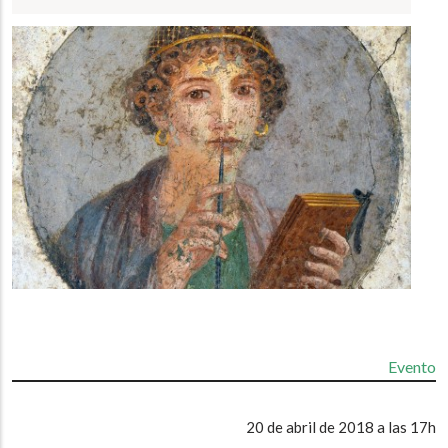
a
la
navegación
Evento
20 de abril de 2018 a las 17h