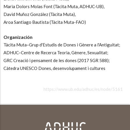
Maria Dolors Molas Font (Tàcita Muta, ADHUC-UB),
David Muñoz González (Tàcita Muta),
Aroa Santiago Bautista (Tàcita Muta-FAO)
Organización
Tàcita Muta–Grup d'Estudis de Dones i Gènere a l'Antiguitat;
ADHUC–Centre de Recerca Teoria, Gènere, Sexualitat;
GRC Creació i pensament de les dones (2017 SGR 588);
Càtedra UNESCO Dones, desenvolupament i cultures
https://www.ub.edu/adhuc/es/node/5161