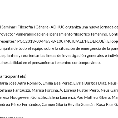
l Seminari Filosofia i Gènere–ADHUC organiza una nueva jornada de 
royecto "Vulnerabilidad en el pensamiento filosófico femenino. Con
resentes", PGC2018-094463-B-100 (MCIU/AEI/FEDER, UE). El objetiv
onjunta de todo el equipo sobre la situación de emergencia de la pand
ue plantea y reorientar las líneas de investigación generales e indivi
ulnerabilidad en el pensamiento femenino contemporáneo.
articipante(s)
aría José Agra Romero,
Emilia Bea Pérez,
Elvira Burgos Díaz,
Neus 
tefania Fantauzzi,
Marisa Forcina,
À. Lorena Fuster Peiró,
Neus Gar
eresa Hoogeveen González,
Elena Laurenzi,
Pau Matheu Ribera,
Mar
ndrea Pérez Fernández,
Carmen Gloria Revilla Guzmán,
Rosa Rius Ga
rganización