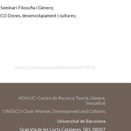
Seminari Filosofia i Gènere;
CO Dones, desenvolupament i cultures;
https://www.ub.edu/adhuc/es/node/5536
ADHUC–Centre de Recerca Teoria, Gènere,
Sexualitat
UNESCO Chair Women, Development and Cultures
Universitat de Barcelona
Gran Via de les Corts Catalanes, 585, 08007