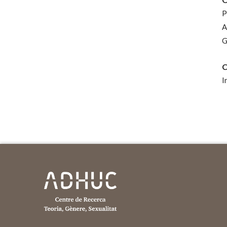
P
A
G
C
I