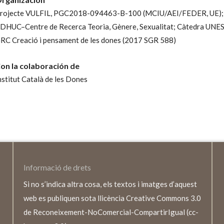
rojecte VULFIL, PGC2018-094463-B-100 (MCIU/AEI/FEDER, UE);
DHUC–Centre de Recerca Teoria, Gènere, Sexualitat;
Càtedra UNES
RC Creació i pensament de les dones (2017 SGR 588)
on la colaboración de
nstitut Català de les Dones
Informació de drets
Si no s’indica altra cosa, els textos i imatges d’aquest
web es publiquen sota llicència Creative Commons 3.0
de Reconeixement-NoComercial-CompartirIgual (cc-