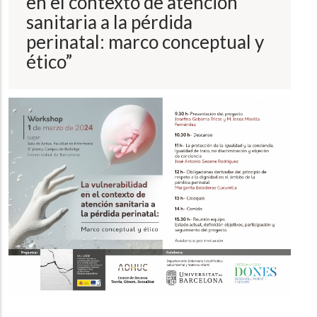
en el contexto de atención
a
la
sanitaria a la pérdida
navegación
perinatal: marco conceptual y
ético”