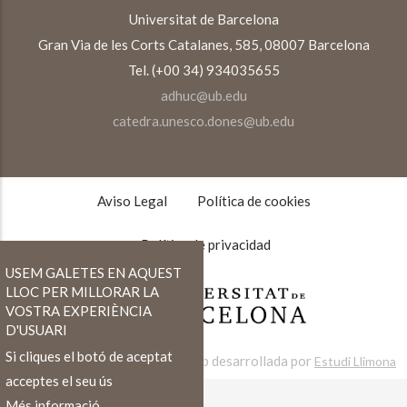
Universitat de Barcelona
Gran Via de les Corts Catalanes, 585, 08007 Barcelona
Tel. (+00 34) 934035655
adhuc@ub.edu
catedra.unesco.dones@ub.edu
TEXTOS
LEGALES
Aviso Legal
Política de cookies
Política de privacidad
USEM GALETES EN AQUEST
LLOC PER MILLORAR LA
VOSTRA EXPERIÈNCIA
D'USUARI
Si cliques el botó de aceptat
Web desarrollada por
Estudi Llimona
acceptes el seu ús
Més informació