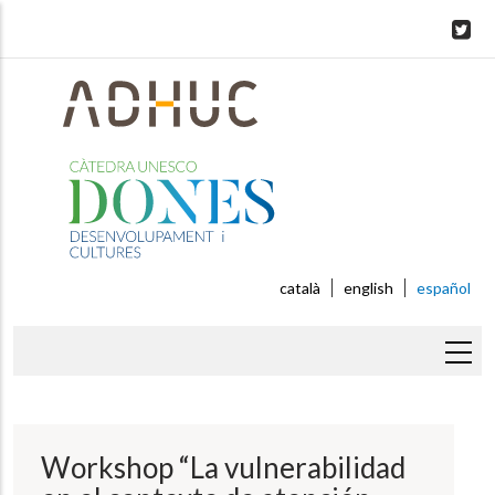
Skip
to
main
content
català
english
español
Sobrescribir
enlaces
de
Workshop “La vulnerabilidad
ayuda