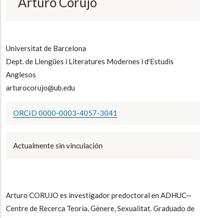
Arturo Corujo
a
la
navegación
Universitat de Barcelona
Dept. de Llengües i Literatures Modernes i d'Estudis
Anglesos
arturocorujo@ub.edu
ORCID 0000-0003-4057-3041
Actualmente sin vinculación
Arturo CORUJO es investigador predoctoral en ADHUC—
Centre de Recerca Teoria, Gènere, Sexualitat. Graduado de