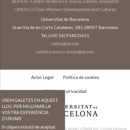
ADHUC–Centre de Recerca Teoria, Gènere, Sexualitat
UNESCO Chair Women, Development and Cultures
Universitat de Barcelona
Gran Via de les Corts Catalanes, 585, 08007 Barcelona
Tel. (+00 34) 934035655
adhuc@ub.edu
catedra.unesco.dones@ub.edu
TEXTOS
LEGALES
Aviso Legal
Política de cookies
Política de privacidad
USEM GALETES EN AQUEST
LLOC PER MILLORAR LA
VOSTRA EXPERIÈNCIA
D'USUARI
Si cliques el botó de aceptat
Web desarrollada por
Estudi Llimona