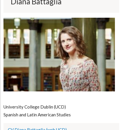
Diana Battaglia
a
la
navegación
University College Dublin (UCD)
Spanish and Latin American Studies
CV Diana Battaglia (web UCD)