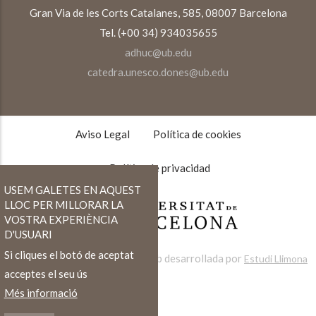
Gran Via de les Corts Catalanes, 585, 08007 Barcelona
Tel. (+00 34) 934035655
adhuc@ub.edu
catedra.unesco.dones@ub.edu
TEXTOS
LEGALES
Aviso Legal
Política de cookies
Política de privacidad
USEM GALETES EN AQUEST
LLOC PER MILLORAR LA
VOSTRA EXPERIÈNCIA
D'USUARI
Si cliques el botó de aceptat
Web desarrollada por
Estudi Llimona
acceptes el seu ús
Més informació