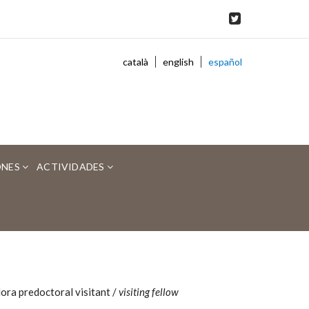
català
english
español
ONES
ACTIVIDADES
dora predoctoral visitant /
visiting fellow