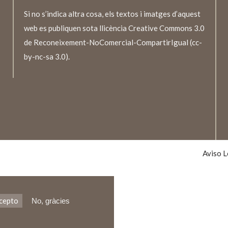
Si no s’indica altra cosa, els textos i imatges d’aquest
web es publiquen sota llicència Creative Commons 3.0
de Reconeixement-NoComercial-CompartirIgual (cc-
by-nc-sa 3.0).
TEXTO
LEGALE
Aviso L
cepto
No, gràcies