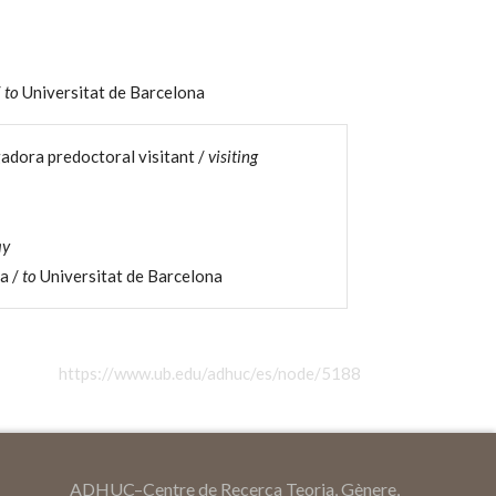
/
to
Universitat de Barcelona
gadora predoctoral visitant /
visiting
ay
 a /
to
Universitat de Barcelona
https://www.ub.edu/adhuc/es/node/5188
ADHUC–Centre de Recerca Teoria, Gènere,