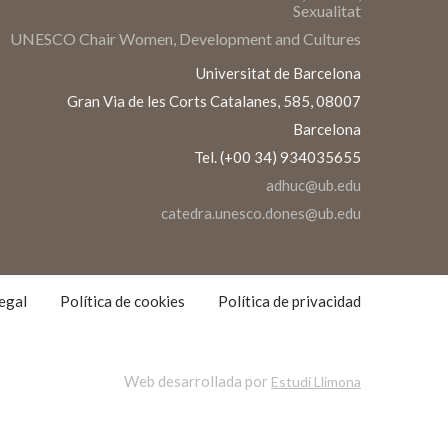
Sexualitat
UNESCO Chair Women, Development and Cultures
Universitat de Barcelona
Gran Via de les Corts Catalanes, 585, 08007
Barcelona
Tel. (+00 34) 934035655
adhuc@ub.edu
catedra.unesco.dones@ub.edu
S
S
egal
Política de cookies
Política de privacidad
Web desarrollada por
Estudi Llimona