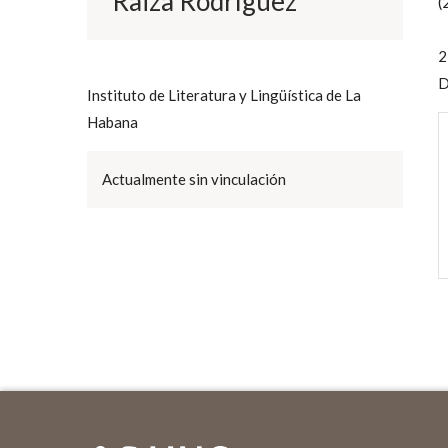
Raiza Rodríguez
(
la
navegación
2
D
Instituto de Literatura y Lingüística de La
Habana
Actualmente sin vinculación