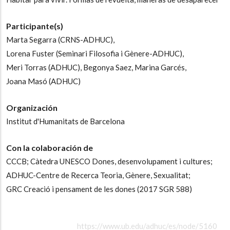
Participante(s)
Marta Segarra (CRNS-ADHUC),
Lorena Fuster (Seminari Filosofia i Gènere-ADHUC),
Meri Torras (ADHUC),
Begonya Saez,
Marina Garcés,
Joana Masó (ADHUC)
Organización
Institut d'Humanitats de Barcelona
Con la colaboración de
CCCB;
Càtedra UNESCO Dones, desenvolupament i cultures;
ADHUC-Centre de Recerca Teoria, Gènere, Sexualitat;
GRC Creació i pensament de les dones (2017 SGR 588)
https://www.ub.edu/adhuc/es/node/5160