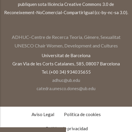
publiquen sota llicència Creative Commons 3.0 de
Reconeixement-NoComercial-CompartirIgual (cc-by-nc-sa 3.0).
ADHUC–Centre de Recerca Teoria, Gènere, Sexualitat
UNESCO Chair Women, Development and Cultures
Universitat de Barcelona
Gran Via de les Corts Catalanes, 585, 08007 Barcelona
Tel. (+00 34) 934035655
adhuc@ub.edu
catedra.unesco.dones@ub.edu
TEXTOS
LEGALES
Aviso Legal
Política de cookies
Política de privacidad