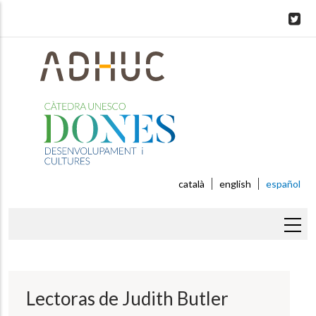
Skip
to
main
content
català
english
español
Sobrescribir
enlaces
de
Lectoras de Judith Butler
ayuda