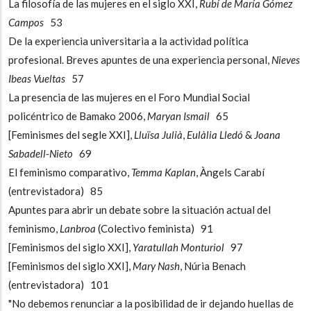
La filosofía de las mujeres en el siglo XXI,
Rubí de María Gómez
Campos
53
De la experiencia universitaria a la actividad política
profesional. Breves apuntes de una experiencia personal,
Nieves
Ibeas Vueltas
57
La presencia de las mujeres en el Foro Mundial Social
policéntrico de Bamako 2006,
Maryan Ismail
65
[Feminismes del segle XXI],
Lluïsa Julià
,
Eulàlia Lledó
&
Joana
Sabadell-Nieto
69
El feminismo comparativo,
Temma Kaplan
, Àngels Carabí
(entrevistadora) 85
Apuntes para abrir un debate sobre la situación actual del
feminismo,
Lanbroa
(Colectivo feminista) 91
[Feminismos del siglo XXI],
Yaratullah Monturiol
97
[Feminismos del siglo XXI],
Mary Nash
, Núria Benach
(entrevistadora) 101
"No debemos renunciar a la posibilidad de ir dejando huellas de