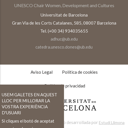
UNESCO Chair Women, Development and Cultures
Universitat de Barcelona
Gran Via de les Corts Catalanes, 585, 08007 Barcelona
Tel. (+00 34) 934035655
adhuc@ub.edu
catedra.unesco.dones@ub.edu
TEXTOS
LEGALES
Aviso Legal
Política de cookies
Política de privacidad
USEM GALETES EN AQUEST
LLOC PER MILLORAR LA
VOSTRA EXPERIÈNCIA
D'USUARI
Si cliques el botó de aceptat
Web desarrollada por
Estudi Llimona