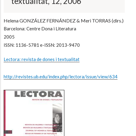
textualitat, 12, 2006
a
la
navegación
Helena GONZÁLEZ FERNÁNDEZ & Meri TORRAS (dirs.)
Barcelona: Centre Dona i Literatura
2005
ISSN: 1136-5781 e-ISSN: 2013-9470
Lectora: revista de dones i textualitat
http://revistes.ub.edu/index.php/lectora/issue/view/634