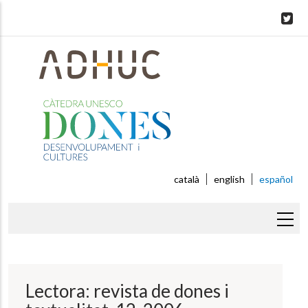
Skip
to
main
content
català
english
español
Sobrescribir
enlaces
de
Lectora: revista de dones i
ayuda