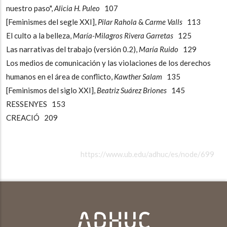
nuestro paso",
Alicia H. Puleo
107
[Feminismes del segle XXI],
Pilar Rahola
&
Carme Valls
113
El culto a la belleza,
María-Milagros Rivera Garretas
125
Las narrativas del trabajo (versión 0.2),
María Ruido
129
Los medios de comunicación y las violaciones de los derechos
humanos en el área de conflicto,
Kawther Salam
135
[Feminismos del siglo XXI],
Beatriz Suárez Briones
145
RESSENYES 153
CREACIÓ 209
https://www.ub.edu/adhuc/es/node/699