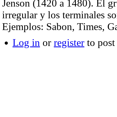
Jenson (1420 a 1480). El gru
irregular y los terminales s
Ejemplos: Sabon, Times, G
Log in
or
register
to pos