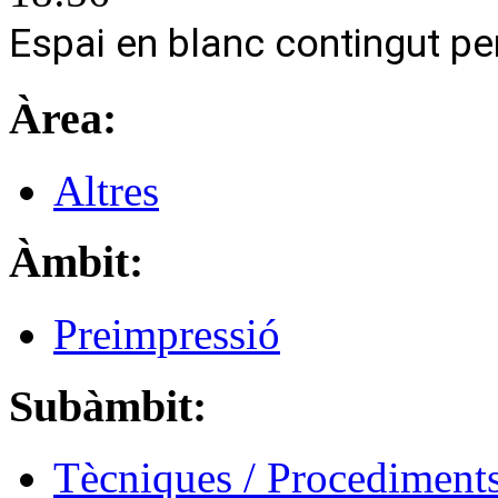
Espai en blanc contingut pe
Àrea:
Altres
Àmbit:
Preimpressió
Subàmbit:
Tècniques / Procediment