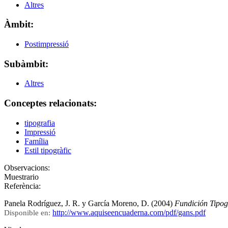
Altres
Àmbit:
Postimpressió
Subàmbit:
Altres
Conceptes relacionats:
tipografia
Impressió
Família
Estil tipogràfic
Observacions:
Muestrario
Referència:
Panela Rodríguez, J. R. y García Moreno, D. (2004)
Fundición Tipog
http://www.aquiseencuaderna.com/pdf/gans.pdf
Disponible en: