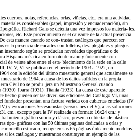
 cuerpos, notas, referencias, orlas, viñetas, etc., era una actividad
 materiales considerables (papel, impresión y encuadernación), sin
Tipográfica Richard Gans se detenía una vez impresos los materia- les.
iones, etc. Este procedimiento es el causante de la actual presencia
 De esta manera cuando se con- trastan catálogos que parecen ser
s es la presencia de encartes con folletos, des- plegables y pliegos
ban insertando según se producían novedades tipográficas o de
 para Hispanoamé- rica en formato de mano y únicamente con
cial de veinte años entre el esta- blecimiento de la sede en la calle
II, IV, V, VI se publican en el período de 1903 a 1922, no
964 con la edición del último muestrario general que actualmente se
 muestrario de 1964, a causa de los daños sufridos en la propia
 Guerra Civil no se produ- jera un Muestrario General cuando
(1930), Ibarra (1931), Titania (1933). La causa de este aparente
te hecho pueden ser las diver- sas ediciones del Catálogo VI, unas
el fundador presentan una factura variada con cubiertas enteladas (IV
y IV) y evocaciones Secesionistas (versio- nes del V), a las soluciones
4x31 cm., excepto para la IV realizada en formato 16x24 cm.; y
ratamiento gráfico sobrio y clásico, presenta cubiertas de plástico
as tipo- gráficas con las 50 últimas páginas dedicadas a orlas y
 cartoncillo estucado, recoge en sus 65 páginas únicamente modelos
e si los catálogos y muestrarios constituyen un ejemplo de las