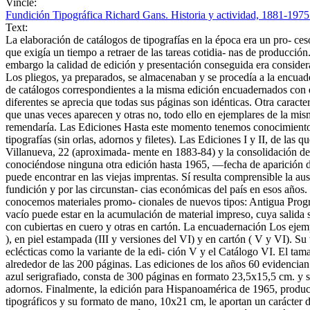
Vincle:
Fundición Tipográfica Richard Gans. Historia y actividad, 1881-1975
Text:
La elaboración de catálogos de tipografías en la época era un pro- ceso
que exigía un tiempo a retraer de las tareas cotidia- nas de producci
embargo la calidad de edición y presentación conseguida era considera
Los pliegos, ya preparados, se almacenaban y se procedía a la encuade
de catálogos correspondientes a la misma edición encuadernados con di
diferentes se aprecia que todas sus páginas son idénticas. Otra caracte
que unas veces aparecen y otras no, todo ello en ejemplares de la mis
remendaría. Las Ediciones Hasta este momento tenemos conocimiento d
tipografías (sin orlas, adornos y filetes). Las Ediciones I y II, de las 
Villanueva, 22 (aproximada- mente en 1883-84) y la consolidación de l
conociéndose ninguna otra edición hasta 1965, —fecha de aparición d
puede encontrar en las viejas imprentas. Sí resulta comprensible la au
fundición y por las circunstan- cias económicas del país en esos años.
conocemos materiales promo- cionales de nuevos tipos: Antigua Progre
vacío puede estar en la acumulación de material impreso, cuya salida 
con cubiertas en cuero y otras en cartón. La encuadernación Los ejemp
), en piel estampada (III y versiones del VI) y en cartón ( V y VI). Su
eclécticas como la variante de la edi- ción V y el Catálogo VI. El ta
alrededor de las 200 páginas. Las ediciones de los años 60 evidencian 
azul serigrafiado, consta de 300 páginas en formato 23,5x15,5 cm. y su
adornos. Finalmente, la edición para Hispanoamérica de 1965, produc
tipográficos y su formato de mano, 10x21 cm, le aportan un carácter d