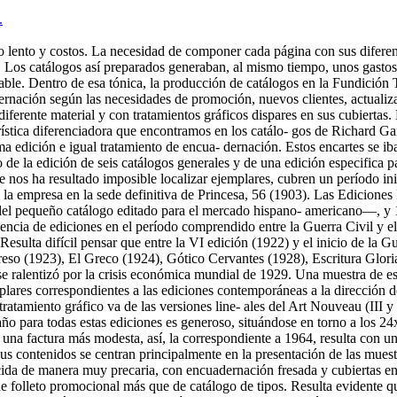
.
 lento y costos. La necesidad de componer cada página con sus diferentes
ón. Los catálogos así preparados generaban, al mismo tiempo, unos gastos
ble. Dentro de esa tónica, la producción de catálogos en la Fundición 
rnación según las necesidades de promoción, nuevos clientes, actualizac
ferente material y con tratamientos gráficos dispares en sus cubiertas.
rística diferenciadora que encontramos en los catálo- gos de Richard Gan
ma edición e igual tratamiento de encua- dernación. Estos encartes se i
e la edición de seis catálogos generales y de una edición especifica
que nos ha resultado imposible localizar ejemplares, cubren un período ini
a empresa en la sede definitiva de Princesa, 56 (1903). Las Ediciones I
el pequeño catálogo editado para el mercado hispano- americano—, y 1
sencia de ediciones en el período comprendido entre la Guerra Civil y el
 Resulta difícil pensar que entre la VI edición (1922) y el inicio de la
so (1923), El Greco (1924), Gótico Cervantes (1928), Escritura Gloria 
se ralentizó por la crisis económica mundial de 1929. Una muestra de es
lares correspondientes a las ediciones contemporáneas a la dirección d
 tratamiento gráfico va de las versiones line- ales del Art Nouveau (III 
maño para todas estas ediciones es generoso, situándose en torno a los 2
una factura más modesta, así, la correspondiente a 1964, resulta con un t
s contenidos se centran principalmente en la presentación de las muestr
ida de manera muy precaria, con encuadernación fresada y cubiertas en
e folleto promocional más que de catálogo de tipos. Resulta evidente qu