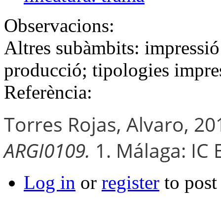
Observacions:
Altres subàmbits: impressió 
producció; tipologies impre
Referència:
Torres Rojas, Alvaro, 20
ARGI0109.
1. Málaga: IC E
Log in
or
register
to pos