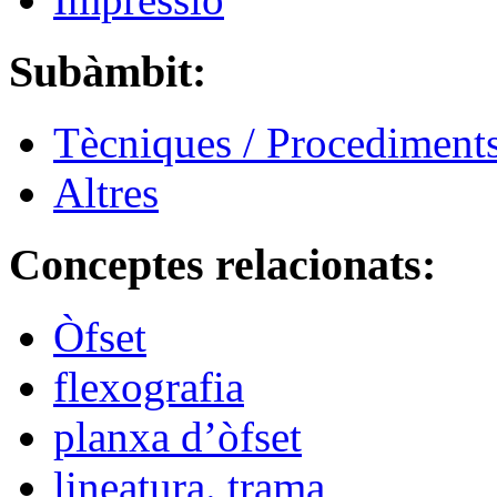
Subàmbit:
Tècniques / Procediment
Altres
Conceptes relacionats:
Òfset
flexografia
planxa d’òfset
lineatura. trama