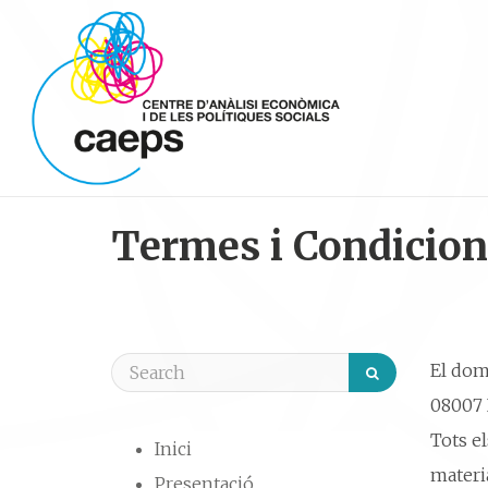
Termes i Condicion
El domi
08007 
Tots el
Inici
materia
Presentació