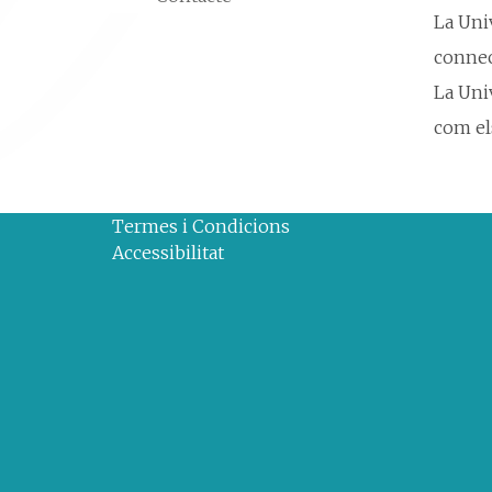
La Uni
connect
La Univ
com els
Termes i Condicions
Accessibilitat