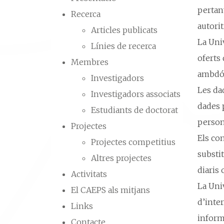
pertany
Recerca
autorit
Articles publicats
La Univ
Línies de recerca
oferts 
Membres
ambdós
Investigadors
Les dad
Investigadors associats
dades p
Estudiants de doctorat
person
Projectes
Els co
Projectes competitius
substit
Altres projectes
diaris 
Activitats
La Uni
El CAEPS als mitjans
d’inte
Links
informà
Contacte