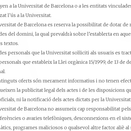
en a la Universitat de Barcelona o a les entitats vinculade
zat l’ús a la Universitat.
ersitat de Barcelona es reserva la possibilitat de dotar d
des del domini, la qual prevaldrà sobre l’establerta en aque
 textos.
es personals que la Universitat sol·liciti als usuaris es tr
ersonals que estableix la Llei orgànica 15/1999, de 13 de 
al.
ntinguts oferts són merament informatius i no tenen efecte
ueixen la publicitat legal dels actes i de les disposicions
oficials, ni la notificació dels actes dictats per la Universi
versitat de Barcelona no assumeix cap responsabilitat pels
rferències o avaries telefòniques, desconnexions en el sist
tics, programes maliciosos o qualsevol altre factor aliè al 