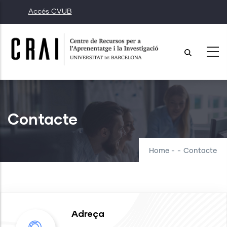
Skip
Accés CVUB
to
main
content
Contacte
Home
-
-
Contacte
Adreça