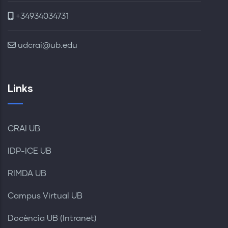
+34934034731
udcrai@ub.edu
Links
CRAI UB
IDP-ICE UB
RIMDA UB
Campus Virtual UB
Docència UB (Intranet)