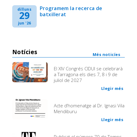
Programem la recerca de
dilluns
29
batxillerat
jun '26
Notícies
Més noticíes
El XIV Congrés CIDUI se celebrarà
a Tarragona els dies 7, 8 i 9 de
juliol de 2027
Llegir més
Acte d’homenatge al Dr. Ignasi Vila
Mendiburu
Llegir més
Publicat el número 70 de Temps