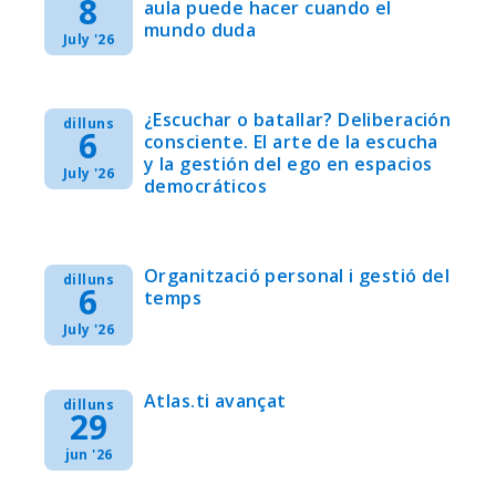
8
aula puede hacer cuando el
mundo duda
July '26
¿Escuchar o batallar? Deliberación
dilluns
6
consciente. El arte de la escucha
y la gestión del ego en espacios
July '26
democráticos
Organització personal i gestió del
dilluns
6
temps
July '26
Atlas.ti avançat
dilluns
29
jun '26