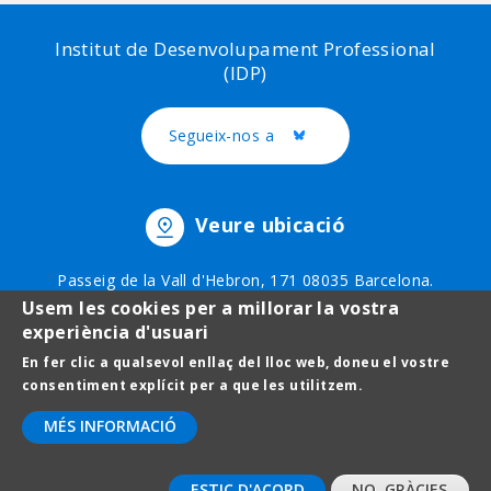
Institut de Desenvolupament Professional
(IDP)
Segueix-nos a
Twitter
Veure ubicació
Passeig de la Vall d'Hebron, 171 08035 Barcelona.
Telèfon: 93 403 51 75
Usem les cookies per a millorar la vostra
experiència d'usuari
En fer clic a qualsevol enllaç del lloc web, doneu el vostre
Footer
Avís legal
consentiment explícit per a que les utilitzem.
menu
Protecció de dades
MÉS INFORMACIÓ
Contact
ESTIC D'ACORD
NO, GRÀCIES