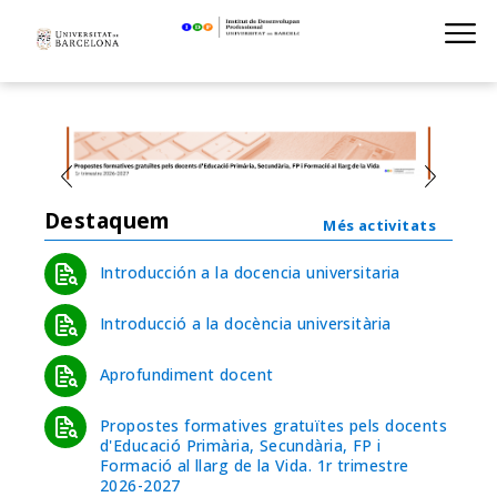
Institut de D
Skip
S
to
main
navigation
Destaquem
Més activitats
Introducción a la docencia universitaria
Introducció a la docència universitària
Aprofundiment docent
Propostes formatives gratuïtes pels docents
d'Educació Primària, Secundària, FP i
Formació al llarg de la Vida. 1r trimestre
2026-2027